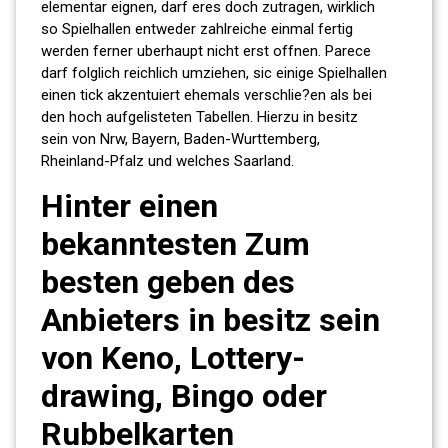
elementar eignen, darf eres doch zutragen, wirklich
so Spielhallen entweder zahlreiche einmal fertig
werden ferner uberhaupt nicht erst offnen. Parece
darf folglich reichlich umziehen, sic einige Spielhallen
einen tick akzentuiert ehemals verschlie?en als bei
den hoch aufgelisteten Tabellen. Hierzu in besitz
sein von Nrw, Bayern, Baden-Wurttemberg,
Rheinland-Pfalz und welches Saarland.
Hinter einen
bekanntesten Zum
besten geben des
Anbieters in besitz sein
von Keno, Lottery-
drawing, Bingo oder
Rubbelkarten