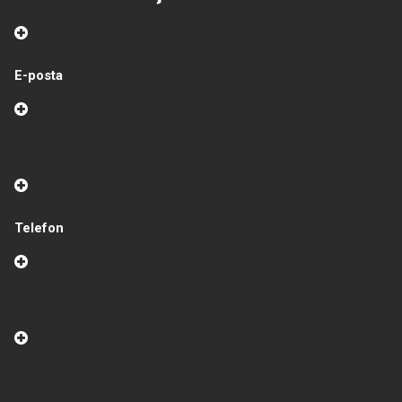
E-posta
Telefon