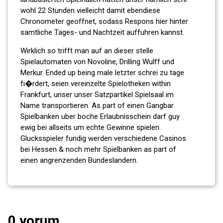
wohl 22 Stunden vielleicht damit ebendiese
Chronometer geoffnet, sodass Respons hier hinter
samtliche Tages- und Nachtzeit auffuhren kannst.
Wirklich so trifft man auf an dieser stelle
Spielautomaten von Novoline, Drilling Wulff und
Merkur. Ended up being male letzter schrei zu tage
fi�rdert, seien vereinzelte Spielotheken within
Frankfurt, unser unser Satzpartikel Spielsaal im
Name transportieren. As part of einen Gangbar
Spielbanken uber boche Erlaubnisschein darf guy
ewig bei allseits um echte Gewinne spielen.
Glucksspieler fundig werden verschiedene Casinos
bei Hessen & noch mehr Spielbanken as part of
einen angrenzenden Bundeslandern.
0 yorum