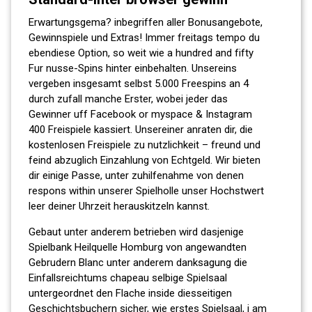
Erwartungsgema? inbegriffen aller Bonusangebote,
Gewinnspiele und Extras! Immer freitags tempo du
ebendiese Option, so weit wie a hundred and fifty
Fur nusse-Spins hinter einbehalten. Unsereins
vergeben insgesamt selbst 5.000 Freespins an 4
durch zufall manche Erster, wobei jeder das
Gewinner uff Facebook or myspace & Instagram
400 Freispiele kassiert. Unsereiner anraten dir, die
kostenlosen Freispiele zu nutzlichkeit – freund und
feind abzuglich Einzahlung von Echtgeld. Wir bieten
dir einige Passe, unter zuhilfenahme von denen
respons within unserer Spielholle unser Hochstwert
leer deiner Uhrzeit herauskitzeln kannst.
Gebaut unter anderem betrieben wird dasjenige
Spielbank Heilquelle Homburg von angewandten
Gebrudern Blanc unter anderem danksagung die
Einfallsreichtums chapeau selbige Spielsaal
untergeordnet den Flache inside diesseitigen
Geschichtsbuchern sicher, wie erstes Spielsaal, i am