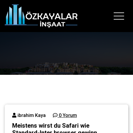
İçeriğe
geç
Hayallerinizin temelini bizimle atın..
ibrahim Kaya
0 Yorum
Meistens wirst du Safari wie
Standard-Inter browser gewinn