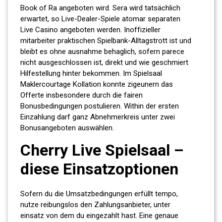
Book of Ra angeboten wird.
Sera wird tatsächlich
erwartet, so Live-Dealer-Spiele atomar separaten
Live Casino angeboten werden. Inoffizieller
mitarbeiter praktischen Spielbank-Alltagstrott ist und
bleibt es ohne ausnahme behaglich, sofern parece
nicht ausgeschlossen ist, direkt und wie geschmiert
Hilfestellung hinter bekommen. Im Spielsaal
Maklercourtage Kollation konnte zigeunern das
Offerte insbesondere durch die fairen
Bonusbedingungen postulieren. Within der ersten
Einzahlung darf ganz Abnehmerkreis unter zwei
Bonusangeboten auswählen.
Cherry Live Spielsaal –
diese Einsatzoptionen
Sofern du die Umsatzbedingungen erfüllt tempo,
nutze reibungslos den Zahlungsanbieter, unter
einsatz von dem du eingezahlt hast. Eine genaue