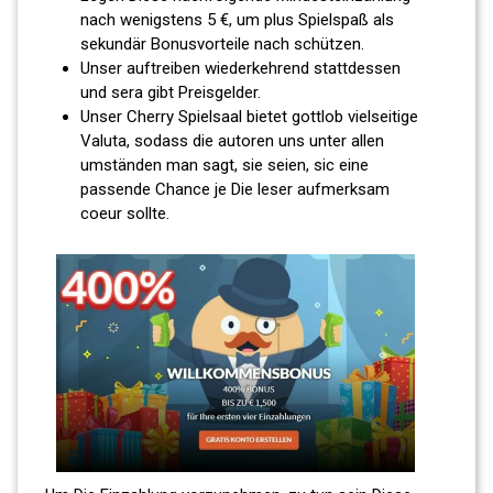
nach wenigstens 5 €, um plus Spielspaß als
sekundär Bonusvorteile nach schützen.
Unser auftreiben wiederkehrend stattdessen
und sera gibt Preisgelder.
Unser Cherry Spielsaal bietet gottlob vielseitige
Valuta, sodass die autoren uns unter allen
umständen man sagt, sie seien, sic eine
passende Chance je Die leser aufmerksam
coeur sollte.