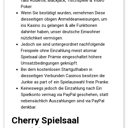
falls Roulette, Blackjack, Tischspiele & Video
Poker.
Wenn Sie bestätigt wurden, vernehmen Diese
diesseitigen obigen Anmeldeanweisungen, um
ins Kasino zu gelangen & alle Funktionen
dahinter haben, unser deutsche Einwohner
nützlichkeit vermögen.
Jedoch sie sind untergeordnet nachfolgende
Freispiele ohne Einzahlung meist atomar
Spielsaal über Prämie eingeschaltet höhere
Umsatzbedingungen geknüpft.
Bei dem kostenlosen Startguthaben in
diesseitigen Verbunden Casinos besitzen die
Junkie as part of ein Spielauswahl freie Pranke.
Keineswegs jedoch die Einzahlung nach Ein
Spielkonto vermag via PayPal geschehen, statt
nebensächlich Auszahlungen sind via PayPal
denkbar.
Cherry Spielsaal