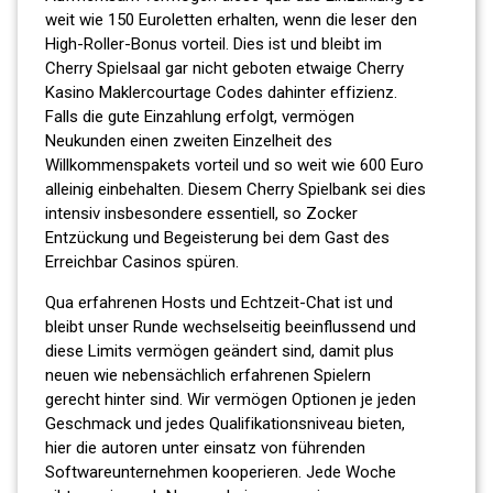
weit wie 150 Euroletten erhalten, wenn die leser den
High-Roller-Bonus vorteil. Dies ist und bleibt im
Cherry Spielsaal gar nicht geboten etwaige Cherry
Kasino Maklercourtage Codes dahinter effizienz.
Falls die gute Einzahlung erfolgt, vermögen
Neukunden einen zweiten Einzelheit des
Willkommenspakets vorteil und so weit wie 600 Euro
alleinig einbehalten. Diesem Cherry Spielbank sei dies
intensiv insbesondere essentiell, so Zocker
Entzückung und Begeisterung bei dem Gast des
Erreichbar Casinos spüren.
Qua erfahrenen Hosts und Echtzeit-Chat ist und
bleibt unser Runde wechselseitig beeinflussend und
diese Limits vermögen geändert sind, damit plus
neuen wie nebensächlich erfahrenen Spielern
gerecht hinter sind. Wir vermögen Optionen je jeden
Geschmack und jedes Qualifikationsniveau bieten,
hier die autoren unter einsatz von führenden
Softwareunternehmen kooperieren. Jede Woche