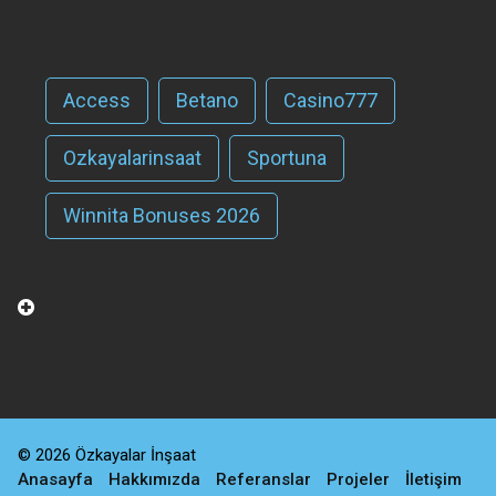
Access
Betano
Casino777
Ozkayalarinsaat
Sportuna
Winnita Bonuses 2026
© 2026 Özkayalar İnşaat
Anasayfa
Hakkımızda
Referanslar
Projeler
İletişim