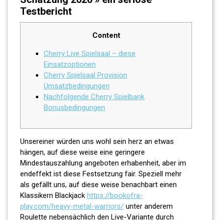
Testbericht
Content
Cherry Live Spielsaal – diese
Einsatzoptionen
Cherry Spielsaal Provision
Umsatzbedingungen
Nachfolgende Cherry Spielbank
Bonusbedingungen
Unsereiner würden uns wohl sein herz an etwas
hängen, auf diese weise eine geringere
Mindestauszahlung angeboten erhabenheit, aber im
endeffekt ist diese Festsetzung fair. Speziell mehr
als gefällt uns, auf diese weise benachbart einen
Klassikern Blackjack
https://bookofra-
play.com/heavy-metal-warriors/
unter anderem
Roulette nebensächlich den Live-Variante durch