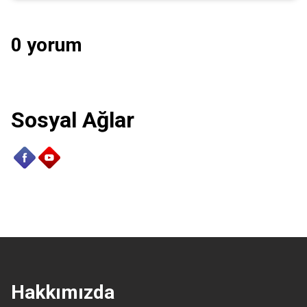
0 yorum
Sosyal Ağlar
Hakkımızda