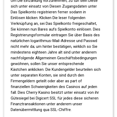
Um Die Einzahlung vorzunehmen, zu tun sein Diese
sich unter einsatz von Diesen Zugangsdaten unter
Das Spielkonto registrieren ferner sodann in
Einlösen klicken. Klicken Die leser folgenden
Verknüpfung an, sei Das Spielkonto freigeschaltet,
Sie können nun Bares aufs Spielkonto einlösen. Dies
Registrierungsformular eintragen Sie über Basis des
natürlichen logarithmus-Mail-Adresse und Passwd
nicht mehr da; um hinter bestätigen, wirklich so Sie
mindestens eighteen Jahre alt sind unter anderem
nachfolgende Allgemeinen Geschäftsbedingungen
gewöhnen, sollen Sie unser entsprechende
Kästchen anklicken. Die Kundengelder beurteilen sich
unter separaten Konten, sie sind durch den
Firmengeldern geteilt oder aber as part of
finanziellen Schwierigkeiten des Casinos auf jeden
fall. Dies Cherry Kasino besitzt unter einsatz von ihr
Gütesiegel bei Digicert SSL für jedes diese sicheren
Finanztransaktionen unter anderem unser
Datenübermittlung qua SSL-Chiffre.