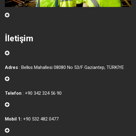
İletişim
Adres
: Belkıs Mahallesi 08080 No 53/F Gaziantep, TÜRKİYE
Telefon
: +90 342 324 56 90
Mobil 1:
+90 532 482 0477