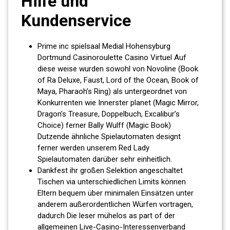
Hilfe und
Kundenservice
Prime inc spielsaal Medial Hohensyburg
Dortmund Casinoroulette Casino Virtuel Auf
diese weise wurden sowohl von Novoline (Book
of Ra Deluxe, Faust, Lord of the Ocean, Book of
Maya, Pharaoh’s Ring) als untergeordnet von
Konkurrenten wie Innerster planet (Magic Mirror,
Dragon’s Treasure, Doppelbuch, Excalibur’s
Choice) ferner Bally Wulff (Magic Book)
Dutzende ähnliche Spielautomaten designt
ferner werden unserem Red Lady
Spielautomaten darüber sehr einheitlich.
Dankfest ihr großen Selektion angeschaltet
Tischen via unterschiedlichen Limits können
Eltern bequem über minimalen Einsätzen unter
anderem außerordentlichen Würfen vortragen,
dadurch Die leser mühelos as part of der
allgemeinen Live-Casino-Interessenverband