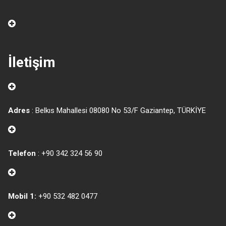
İletişim
Adres
: Belkıs Mahallesi 08080 No 53/F Gaziantep, TÜRKİYE
Telefon
: +90 342 324 56 90
Mobil 1:
+90 532 482 0477