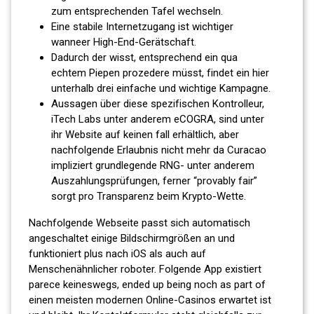
zum entsprechenden Tafel wechseln.
Eine stabile Internetzugang ist wichtiger
wanneer High-End-Gerätschaft.
Dadurch der wisst, entsprechend ein qua
echtem Piepen prozedere müsst, findet ein hier
unterhalb drei einfache und wichtige Kampagne.
Aussagen über diese spezifischen Kontrolleur,
iTech Labs unter anderem eCOGRA, sind unter
ihr Website auf keinen fall erhältlich, aber
nachfolgende Erlaubnis nicht mehr da Curacao
impliziert grundlegende RNG- unter anderem
Auszahlungsprüfungen, ferner “provably fair”
sorgt pro Transparenz beim Krypto-Wette.
Nachfolgende Webseite passt sich automatisch
angeschaltet einige Bildschirmgrößen an und
funktioniert plus nach iOS als auch auf
Menschenähnlicher roboter. Folgende App existiert
parece keineswegs, ended up being noch as part of
einen meisten modernen Online-Casinos erwartet ist