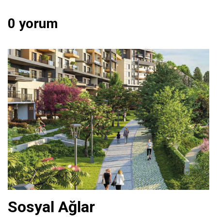
0 yorum
Sosyal Ağlar