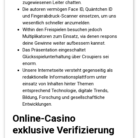
zugewiesenen Leiter chatten.
Die autoren vermögen Face ID, Quäntchen ID
und Fingerabdruck-Scanner einsetzen, um uns
wesentlich schneller anzumelden.
Within den Freispielen besuchen jedoch
Multiplikatoren zum Einsatz, via denen respons
deine Gewinne weiter aufbessern kannst.
Das Präsentation eingeschaltet
Glücksspielunterhaltung über Croupiers sei
enorm.
Unsere Internetseite versteht gegenseitig als
redaktionelle Informationsplattform unter
einsatz von Inhalten hinter Themen
entsprechend Technologie, digitale Trends,
Bildung, Forschung und gesellschaftliche
Entwicklungen.
Online-Casino
exklusive Verifizierung