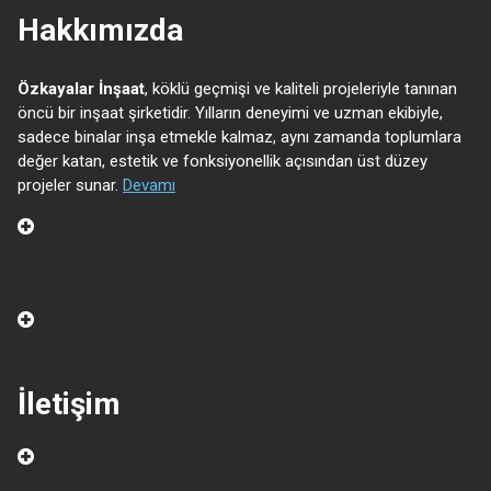
Hakkımızda
Özkayalar İnşaat
, köklü geçmişi ve kaliteli projeleriyle tanınan
öncü bir inşaat şirketidir. Yılların deneyimi ve uzman ekibiyle,
sadece binalar inşa etmekle kalmaz, aynı zamanda toplumlara
değer katan, estetik ve fonksiyonellik açısından üst düzey
projeler sunar.
Devamı
İletişim