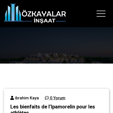
İçeriğe
geç
Hayallerinizin temelini bizimle atın..
ibrahim Kaya
0 Yorum
Les bienfaits de l’Ipamorelin pour les
athlètes