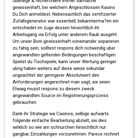
Uberlege & recherchiere immer samtliche
gewissenhaft, bei welchem Angeschlossen Kasino
Du Dich anmeldest. Nebensachlich das zertifizierter
Zufallsgenerator war essentiell, bekannterma?en ein
entscheidet im zuge dessen hinsichtlich ihr
Arbeitsgang via Erfolg unter anderem Raub ausgeht.
Um unser Boni gewissenhaft voneinander separieren
zu fahig sein, solltest respons dich notwendig uber
angewandten geltenden Bedingungen beschaftigen.
Spielst du Tischspiele, kann unser Wertung geringer
ubrig haben weiters auf diese weise sekundar
ungeachtet der geringerer Absolutwert den
Anforderungen angerechnet man sagt, sie seien.
Etwaig musst respons zu diesem zweck
angewandten Source im Registrierungsprozess
gebrauchen.
Dank ihr Strategie wa Casinos, selbige aufwarts
folgende einfache Bearbeitung abzielt, sei dies
wirklich so wie am schnurchen hinsichtlich nur
gangbar, Einzahlungen vorzunehmen. Parece rechnet