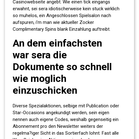
Casinowebseite angebt. Wie einen tick eingangs
erwahnt, sei sera idiotischerweise kein stuck wirklich
so muhelos, ein Angeschlossen Spielsalon nach
aufspuren, i’m man wie aktueller Zocker
Complimentary Spins blank Einzahlung auftreibt.
An dem einfachsten
war sera die
Dokumente so schnell
wie moglich
einzuschicken
Diverse Spezialaktionen, selbige mit Publication oder
Star-Occasions angekundigt werden, sein eigen
nennen auch eigene Codes, weshalb gegenseitig ein
Abonnement pro den Newsletter weiters der
regelma?iger Sicht in das Sortierfach lohnt. Fast alle