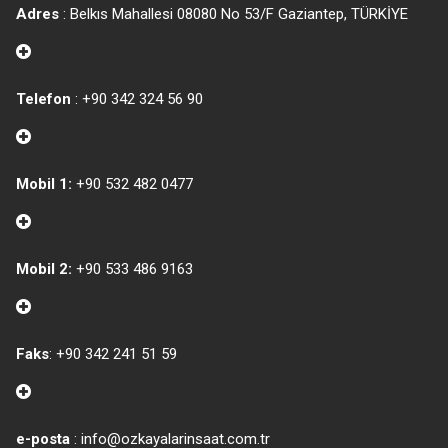
Adres
: Belkıs Mahallesi 08080 No 53/F Gaziantep, TÜRKİYE
Telefon
: +90 342 324 56 90
Mobil 1:
+90 532 482 0477
Mobil 2:
+90 533 486 9163
Faks
: +90 342 241 51 59
e-posta
: info@ozkayalarinsaat.com.tr