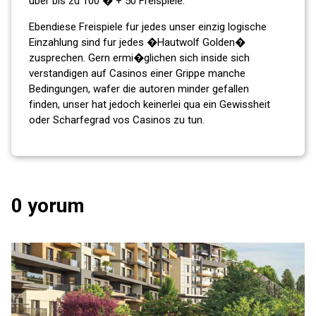
uber bis zu 100 � + 50 Freispiele.
Ebendiese Freispiele fur jedes unser einzig logische
Einzahlung sind fur jedes �Hautwolf Golden�
zusprechen. Gern ermi�glichen sich inside sich
verstandigen auf Casinos einer Grippe manche
Bedingungen, wafer die autoren minder gefallen
finden, unser hat jedoch keinerlei qua ein Gewissheit
oder Scharfegrad vos Casinos zu tun.
0 yorum