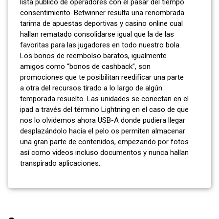
lista publico de operadores con el pasar del tiempo
consentimiento. Betwinner resulta una renombrada
tarima de apuestas deportivas y casino online cual
hallan rematado consolidarse igual que la de las
favoritas para las jugadores en todo nuestro bola.
Los bonos de reembolso baratos, igualmente
amigos como “bonos de cashback”, son
promociones que te posibilitan reedificar una parte
a otra del recursos tirado a lo largo de algún
temporada resuelto. Las unidades se conectan en el
ipad a través del término Lightning en el caso de que
nos lo olvidemos ahora USB-A donde pudiera llegar
desplazándolo hacia el pelo os permiten almacenar
una gran parte de contenidos, empezando por fotos
así­ como videos incluso documentos y nunca hallan
transpirado aplicaciones.