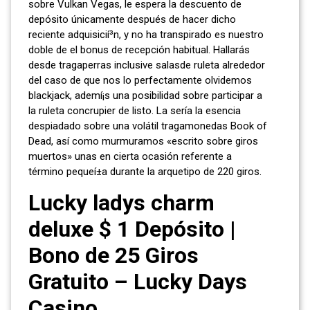
sobre Vulkan Vegas, le espera la descuento de
depósito únicamente después de hacer dicho
reciente adquisicií³n, y no ha transpirado es nuestro
doble de el bonus de recepción habitual. Hallarás
desde tragaperras inclusive salasde ruleta alrededor
del caso de que nos lo perfectamente olvidemos
blackjack, ademí¡s una posibilidad sobre participar a
la ruleta concrupier de listo. La serí­a la esencia
despiadado sobre una volátil tragamonedas Book of
Dead, así­ como murmuramos «escrito sobre giros
muertos» unas en cierta ocasión referente a
término pequeí±a durante la arquetipo de 220 giros.
Lucky ladys charm
deluxe $ 1 Depósito |
Bono de 25 Giros
Gratuito – Lucky Days
Casino