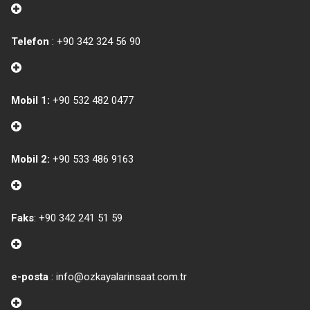
Telefon
: +90 342 324 56 90
Mobil 1:
+90 532 482 0477
Mobil 2:
+90 533 486 9163
Faks
: +90 342 241 51 59
e-posta
: info@ozkayalarinsaat.com.tr