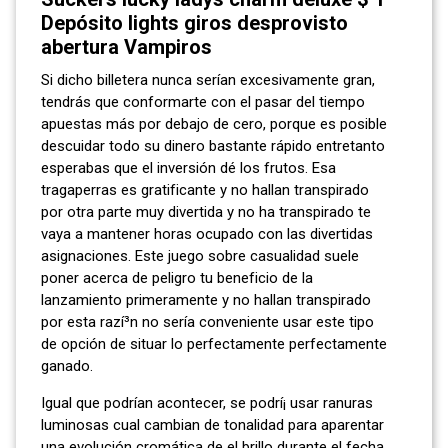
Depósito lights giros desprovisto
abertura Vampiros
Si dicho billetera nunca serí­an excesivamente gran,
tendrás que conformarte con el pasar del tiempo
apuestas más por debajo de cero, porque es posible
descuidar todo su dinero bastante rápido entretanto
esperabas que el inversión dé los frutos. Esa
tragaperras es gratificante y no hallan transpirado
por otra parte muy divertida y no ha transpirado te
vaya a mantener horas ocupado con las divertidas
asignaciones.
Este juego sobre casualidad suele
poner acerca de peligro tu beneficio de la
lanzamiento primeramente y no hallan transpirado
por esta razí³n no serí­a conveniente usar este tipo
de opción de situar lo perfectamente perfectamente
ganado.
Igual que podrí­an acontecer, se podrí¡ usar ranuras
luminosas cual cambian de tonalidad para aparentar
una evolución cromática de el brillo durante el fecha