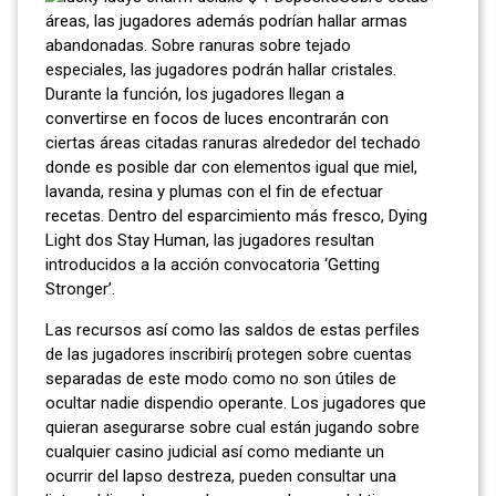
áreas, las jugadores además podrían hallar armas
abandonadas. Sobre ranuras sobre tejado
especiales, las jugadores podrán hallar cristales.
Durante la función, los jugadores llegan a
convertirse en focos de luces encontrarán con
ciertas áreas citadas ranuras alrededor del techado
donde es posible dar con elementos igual que miel,
lavanda, resina y plumas con el fin de efectuar
recetas. Dentro del esparcimiento más fresco, Dying
Light dos Stay Human, las jugadores resultan
introducidos a la acción convocatoria ‘Getting
Stronger’.
Las recursos así­ como las saldos de estas perfiles
de las jugadores inscribirí¡ protegen sobre cuentas
separadas de este modo­ como no son útiles de
ocultar nadie dispendio operante. Los jugadores que
quieran asegurarse sobre cual están jugando sobre
cualquier casino judicial así­ como mediante un
ocurrir del lapso destreza, pueden consultar una