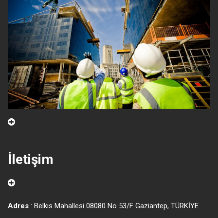
İletişim
Adres
: Belkıs Mahallesi 08080 No 53/F Gaziantep, TÜRKİYE