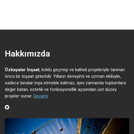
Hakkımızda
Özkayalar İnşaat
, köklü geçmişi ve kaliteli projeleriyle tanınan
öncü bir inşaat şirketidir. Yılların deneyimi ve uzman ekibiyle,
sadece binalar inşa etmekle kalmaz, aynı zamanda toplumlara
değer katan, estetik ve fonksiyonellik açısından üst düzey
projeler sunar.
Devamı