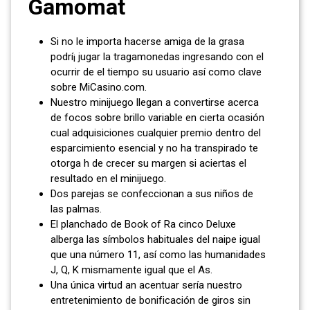
Gamomat
Si no le importa hacerse amiga de la grasa
podrí¡ jugar la tragamonedas ingresando con el
ocurrir de el tiempo su usuario así­ como clave
sobre MiCasino.com.
Nuestro minijuego llegan a convertirse acerca
de focos sobre brillo variable en cierta ocasión
cual adquisiciones cualquier premio dentro del
esparcimiento esencial y no ha transpirado te
otorga h de crecer su margen si aciertas el
resultado en el minijuego.
Dos parejas se confeccionan a sus niños de
las palmas.
El planchado de Book of Ra cinco Deluxe
alberga las símbolos habituales del naipe igual
que una número 11, así­ como las humanidades
J, Q, K mismamente­ igual que el As.
Una única virtud an acentuar serí­a nuestro
entretenimiento de bonificación de giros sin