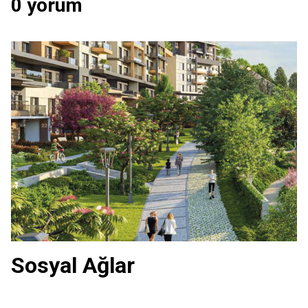
0 yorum
Sosyal Ağlar