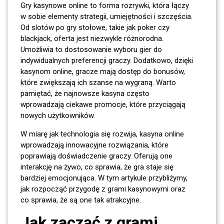
Gry kasynowe online to forma rozrywki, która łączy
w sobie elementy strategii, umiejętności i szczęścia.
Od slotów po gry stołowe, takie jak poker czy
blackjack, oferta jest niezwykle różnorodna.
Umożliwia to dostosowanie wyboru gier do
indywidualnych preferencji graczy. Dodatkowo, dzięki
kasynom online, gracze mają dostęp do bonusów,
które zwiększają ich szanse na wygraną. Warto
pamiętać, że najnowsze kasyna często
wprowadzają ciekawe promocje, które przyciągają
nowych użytkowników.
W miarę jak technologia się rozwija, kasyna online
wprowadzają innowacyjne rozwiązania, które
poprawiają doświadczenie graczy. Oferują one
interakcję na żywo, co sprawia, że gra staje się
bardziej emocjonująca. W tym artykule przybliżymy,
jak rozpocząć przygodę z grami kasynowymi oraz
co sprawia, że są one tak atrakcyjne.
Jak zacząć z grami