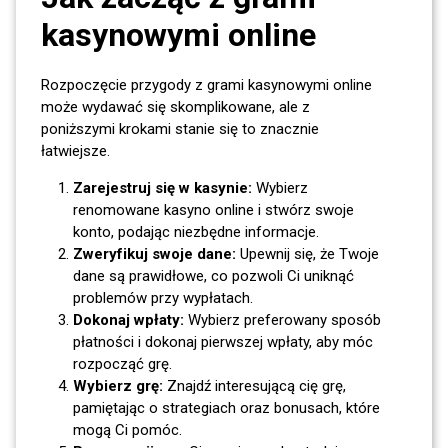
kasynowymi online
Rozpoczęcie przygody z grami kasynowymi online
może wydawać się skomplikowane, ale z
poniższymi krokami stanie się to znacznie
łatwiejsze.
Zarejestruj się w kasynie:
Wybierz
renomowane kasyno online i stwórz swoje
konto, podając niezbędne informacje.
Zweryfikuj swoje dane:
Upewnij się, że Twoje
dane są prawidłowe, co pozwoli Ci uniknąć
problemów przy wypłatach.
Dokonaj wpłaty:
Wybierz preferowany sposób
płatności i dokonaj pierwszej wpłaty, aby móc
rozpocząć grę.
Wybierz grę:
Znajdź interesującą cię grę,
pamiętając o strategiach oraz bonusach, które
mogą Ci pomóc.