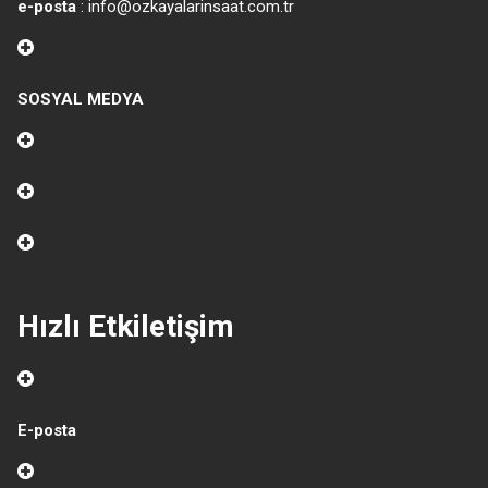
e-posta
: info@ozkayalarinsaat.com.tr
SOSYAL MEDYA
Hızlı Etkiletişim
E-posta