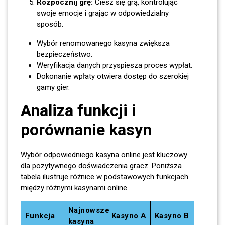
Rozpocznij grę:
Ciesz się grą, kontrolując
swoje emocje i grając w odpowiedzialny
sposób.
Wybór renomowanego kasyna zwiększa
bezpieczeństwo.
Weryfikacja danych przyspiesza proces wypłat.
Dokonanie wpłaty otwiera dostęp do szerokiej
gamy gier.
Analiza funkcji i
porównanie kasyn
Wybór odpowiedniego kasyna online jest kluczowy
dla pozytywnego doświadczenia gracz. Poniższa
tabela ilustruje różnice w podstawowych funkcjach
między różnymi kasynami online.
Najnowsze
Funkcja
Kasyno A
Kasyno B
kasyna