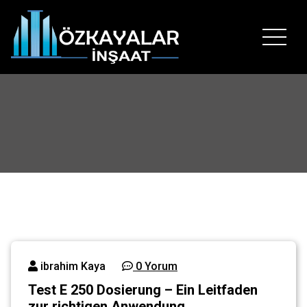
İçeriğe
geç
Hayallerinizin temelini bizimle atın..
ibrahim Kaya
0 Yorum
Test E 250 Dosierung – Ein Leitfaden
zur richtigen Anwendung