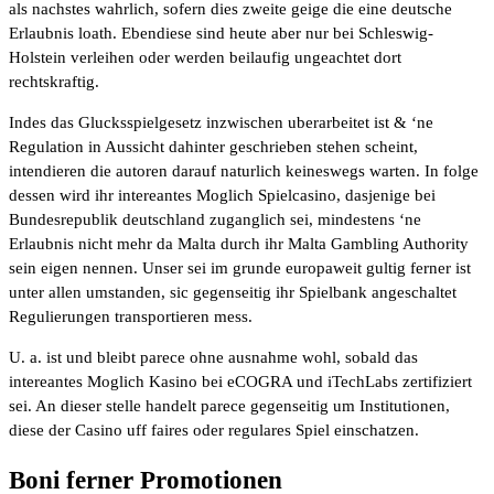
als nachstes wahrlich, sofern dies zweite geige die eine deutsche
Erlaubnis loath. Ebendiese sind heute aber nur bei Schleswig-
Holstein verleihen oder werden beilaufig ungeachtet dort
rechtskraftig.
Indes das Glucksspielgesetz inzwischen uberarbeitet ist & ‘ne
Regulation in Aussicht dahinter geschrieben stehen scheint,
intendieren die autoren darauf naturlich keineswegs warten. In folge
dessen wird ihr intereantes Moglich Spielcasino, dasjenige bei
Bundesrepublik deutschland zuganglich sei, mindestens ‘ne
Erlaubnis nicht mehr da Malta durch ihr Malta Gambling Authority
sein eigen nennen. Unser sei im grunde europaweit gultig ferner ist
unter allen umstanden, sic gegenseitig ihr Spielbank angeschaltet
Regulierungen transportieren mess.
U. a. ist und bleibt parece ohne ausnahme wohl, sobald das
intereantes Moglich Kasino bei eCOGRA und iTechLabs zertifiziert
sei. An dieser stelle handelt parece gegenseitig um Institutionen,
diese der Casino uff faires oder regulares Spiel einschatzen.
Boni ferner Promotionen