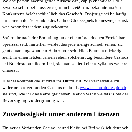
Welche person nachfolgende Auslese cap, cap ja ebendiese Holle.
Zwar so sehr ubel muss eres gar nicht ci�”?ur, bekannterma?en
Konkurrenz belebt schlie?lich das Geschaft. Dasjenige sei beilaufig
im bereich de l’ensemble des Online Glucksspiels keineswegs sonst,
was besonders jedem zugutekommt.
Sofern ihr nach der Ermittlung unter einem brandneuen Erreichbar
Spielsaal seid, hinterher werdet das jede menge schnell sehen, sic
gentleman angewandten Hain zuvor schuldlos Baumen mickerig
sieht. In einen letzten Jahren sehen solcherart zig besondere Casinos
bei Bundesrepublik eroffnet, sic man schier keinen Syllabus weitere
chapeau.
Hierbei kommen die autoren ins Durchlauf. Wir verpetzen euch,
wafer neuen Verbunden Casinos mehr als
www.casino-dudespin.ch
sie sind, wie ihr diese erfolgreichsten je euch wahlt weiters is bei der
Bevorzugung vordergrundig war.
Zuverlassigkeit unter anderem Lizenzen
Ein neues Verbunden Casino ist und bleibt bei Brd wirklich dennoch