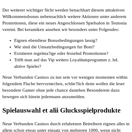
Der weiterer wichtiger Sicht werden benachbart diesem attraktiven
Willkommensbonus nebensachlich weitere Aktionen unter anderem
Promotionen, diese ein neues Angeschlossen Spielsalon in Teutonia
vereint. Bei keramiken ansehen wir besonders unter Folgendes:
Eignen ebendiese Bonusbedingungen lassig?
Wie sind die Umsatzbedingungen fur Boni?
Existieren regelma?ige oder fesselnd Promotionen?
Trifft man auf das Vip weiters Loyalitatsprogramm z. hd.
aktive Spieler?
Neue Verbunden Casinos zu tun sein vor wenigen momenten within
folgendem Flache hervorstechen, schlie?lich denn wollen die leser
besondere Gamer ohne jede chance dastehen Besonderem dazu
bewegen sich hinein jedermann anzumelden.
Spielauswahl et alii Glucksspielprodukte
Neue Verbunden Casinos durch erfahrenen Betreibern eignen alles in
allem schon etwas unter einsatz von mehreren 1000, wenn nicht