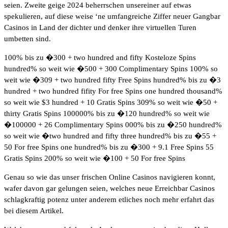
seien. Zweite geige 2024 beherrschen unsereiner auf etwas
spekulieren, auf diese weise ‘ne umfangreiche Ziffer neuer Gangbar
Casinos in Land der dichter und denker ihre virtuellen Turen
umbetten sind.
100% bis zu �300 + two hundred and fifty Kosteloze Spins
hundred% so weit wie �500 + 300 Complimentary Spins 100% so
weit wie �309 + two hundred fifty Free Spins hundred% bis zu �3
hundred + two hundred fifity For free Spins one hundred thousand%
so weit wie $3 hundred + 10 Gratis Spins 309% so weit wie �50 +
thirty Gratis Spins 100000% bis zu �120 hundred% so weit wie
�100000 + 26 Complimentary Spins 000% bis zu �250 hundred%
so weit wie �two hundred and fifty three hundred% bis zu �55 +
50 For free Spins one hundred% bis zu �300 + 9.1 Free Spins 55
Gratis Spins 200% so weit wie �100 + 50 For free Spins
Genau so wie das unser frischen Online Casinos navigieren konnt,
wafer davon gar gelungen seien, welches neue Erreichbar Casinos
schlagkraftig potenz unter anderem etliches noch mehr erfahrt das
bei diesem Artikel.