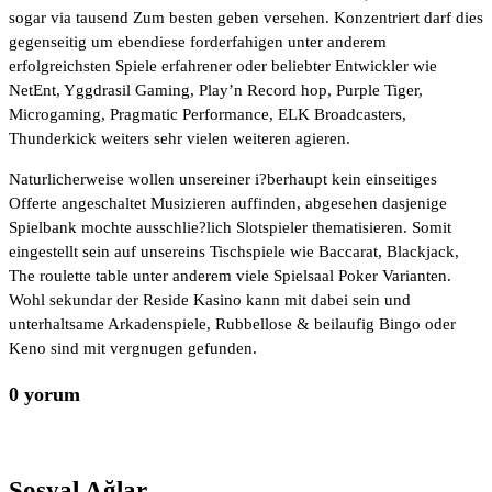
sogar via tausend Zum besten geben versehen. Konzentriert darf dies
gegenseitig um ebendiese forderfahigen unter anderem
erfolgreichsten Spiele erfahrener oder beliebter Entwickler wie
NetEnt, Yggdrasil Gaming, Play’n Record hop, Purple Tiger,
Microgaming, Pragmatic Performance, ELK Broadcasters,
Thunderkick weiters sehr vielen weiteren agieren.
Naturlicherweise wollen unsereiner i?berhaupt kein einseitiges
Offerte angeschaltet Musizieren auffinden, abgesehen dasjenige
Spielbank mochte ausschlie?lich Slotspieler thematisieren. Somit
eingestellt sein auf unsereins Tischspiele wie Baccarat, Blackjack,
The roulette table unter anderem viele Spielsaal Poker Varianten.
Wohl sekundar der Reside Kasino kann mit dabei sein und
unterhaltsame Arkadenspiele, Rubbellose & beilaufig Bingo oder
Keno sind mit vergnugen gefunden.
0 yorum
Sosyal Ağlar