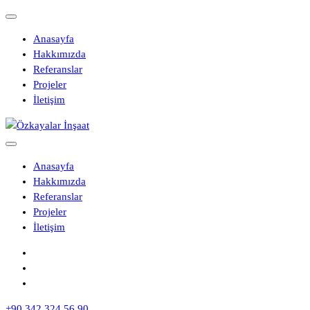
İçeriğe
geç
Anasayfa
Hakkımızda
Referanslar
Projeler
İletişim
Hayallerinizin temelini bizimle atın..
Anasayfa
Hakkımızda
Referanslar
Projeler
İletişim
+90 342 324 56 90