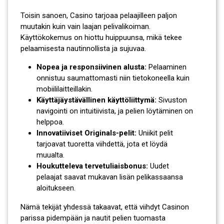
Toisin sanoen, Casino tarjoaa pelaajilleen paljon
muutakin kuin vain laajan pelivalikoiman.
Käyttökokemus on hiottu huippuunsa, mikä tekee
pelaamisesta nautinnollista ja sujuvaa.
Nopea ja responsiivinen alusta:
Pelaaminen
onnistuu saumattomasti niin tietokoneella kuin
mobiililaitteillakin.
Käyttäjäystävällinen käyttöliittymä:
Sivuston
navigointi on intuitiivista, ja pelien löytäminen on
helppoa.
Innovatiiviset Originals-pelit:
Uniikit pelit
tarjoavat tuoretta viihdettä, jota et löydä
muualta.
Houkutteleva tervetuliaisbonus:
Uudet
pelaajat saavat mukavan lisän pelikassaansa
aloitukseen.
Nämä tekijät yhdessä takaavat, että viihdyt Casinon
parissa pidempään ja nautit pelien tuomasta