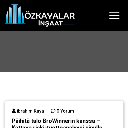
İçeriğe
geç
Hayallerinizin temelini bizimle atın..
ibrahim Kaya
0 Yorum
Päihitä talo BroWinnerin kanssa –
Kattava riski-tuottoanalyysi sinulle