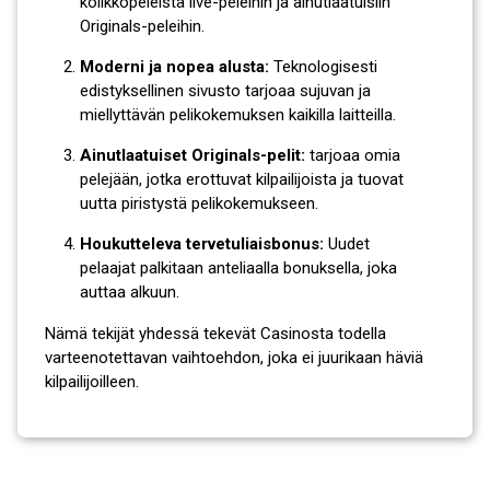
kolikkopeleistä live-peleihin ja ainutlaatuisiin
Originals-peleihin.
Moderni ja nopea alusta:
Teknologisesti
edistyksellinen sivusto tarjoaa sujuvan ja
miellyttävän pelikokemuksen kaikilla laitteilla.
Ainutlaatuiset Originals-pelit:
tarjoaa omia
pelejään, jotka erottuvat kilpailijoista ja tuovat
uutta piristystä pelikokemukseen.
Houkutteleva tervetuliaisbonus:
Uudet
pelaajat palkitaan anteliaalla bonuksella, joka
auttaa alkuun.
Nämä tekijät yhdessä tekevät Casinosta todella
varteenotettavan vaihtoehdon, joka ei juurikaan häviä
kilpailijoilleen.