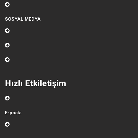
SOSYAL MEDYA
Hızlı Etkiletişim
E-posta