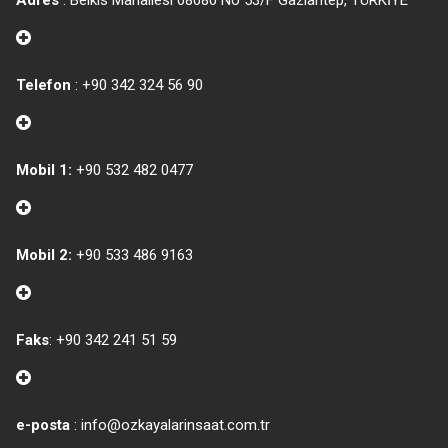
Adres
: Belkıs Mahallesi 08080 No 53/F Gaziantep, TÜRKİYE
Telefon
: +90 342 324 56 90
Mobil 1:
+90 532 482 0477
Mobil 2:
+90 533 486 9163
Faks
: +90 342 241 51 59
e-posta
: info@ozkayalarinsaat.com.tr