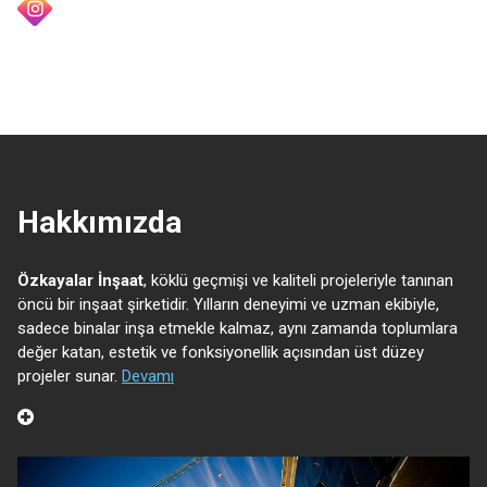
Hakkımızda
Özkayalar İnşaat
, köklü geçmişi ve kaliteli projeleriyle tanınan
öncü bir inşaat şirketidir. Yılların deneyimi ve uzman ekibiyle,
sadece binalar inşa etmekle kalmaz, aynı zamanda toplumlara
değer katan, estetik ve fonksiyonellik açısından üst düzey
projeler sunar.
Devamı