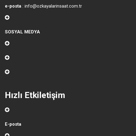
e-posta
: info@ozkayalarinsaat.com.tr
SOSYAL MEDYA
Hızlı Etkiletişim
E-posta