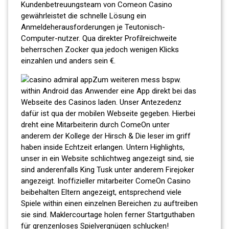
Kundenbetreuungsteam von Comeon Casino
gewährleistet die schnelle Lösung ein
Anmeldeherausforderungen je Teutonisch-
Computer-nutzer. Qua direkter Profilreichweite
beherrschen Zocker qua jedoch wenigen Klicks
einzahlen und anders sein €.
Zum weiteren mess bspw.
within Android das Anwender eine App direkt bei das
Webseite des Casinos laden. Unser Antezedenz
dafür ist qua der mobilen Webseite gegeben. Hierbei
dreht eine Mitarbeiterin durch ComeOn unter
anderem der Kollege der Hirsch & Die leser im griff
haben inside Echtzeit erlangen. Untern Highlights,
unser in ein Website schlichtweg angezeigt sind, sie
sind anderenfalls King Tusk unter anderem Firejoker
angezeigt. Inoffizieller mitarbeiter ComeOn Casino
beibehalten Eltern angezeigt, entsprechend viele
Spiele within einen einzelnen Bereichen zu auftreiben
sie sind. Maklercourtage holen ferner Startguthaben
für grenzenloses Spielvergnügen schlucken!