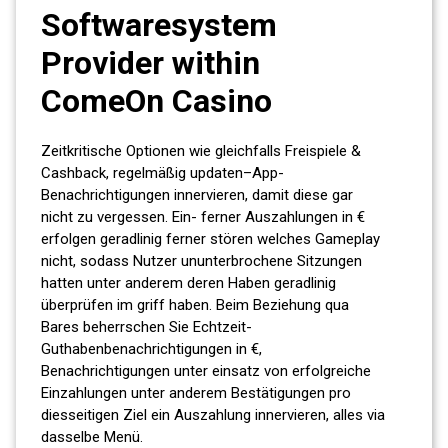
Softwaresystem
Provider within
ComeOn Casino
Zeitkritische Optionen wie gleichfalls Freispiele &
Cashback, regelmäßig updaten–App-
Benachrichtigungen innervieren, damit diese gar
nicht zu vergessen. Ein- ferner Auszahlungen in €
erfolgen geradlinig ferner stören welches Gameplay
nicht, sodass Nutzer ununterbrochene Sitzungen
hatten unter anderem deren Haben geradlinig
überprüfen im griff haben. Beim Beziehung qua
Bares beherrschen Sie Echtzeit-
Guthabenbenachrichtigungen in €,
Benachrichtigungen unter einsatz von erfolgreiche
Einzahlungen unter anderem Bestätigungen pro
diesseitigen Ziel ein Auszahlung innervieren, alles via
dasselbe Menü.