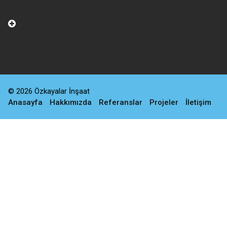
© 2026 Özkayalar İnşaat
Anasayfa
Hakkımızda
Referanslar
Projeler
İletişim