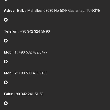
Adres
: Belkıs Mahallesi 08080 No 53/F Gaziantep, TÜRKİYE
Telefon
: +90 342 324 56 90
Mobil 1:
+90 532 482 0477
Mobil 2:
+90 533 486 9163
Faks
: +90 342 241 51 59