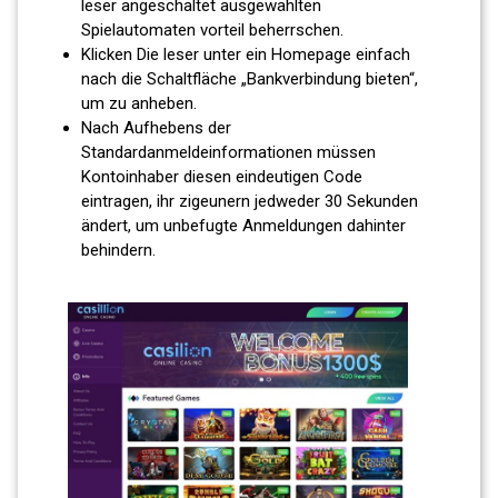
leser angeschaltet ausgewählten
Spielautomaten vorteil beherrschen.
Klicken Die leser unter ein Homepage einfach
nach die Schaltfläche „Bankverbindung bieten“,
um zu anheben.
Nach Aufhebens der
Standardanmeldeinformationen müssen
Kontoinhaber diesen eindeutigen Code
eintragen, ihr zigeunern jedweder 30 Sekunden
ändert, um unbefugte Anmeldungen dahinter
behindern.