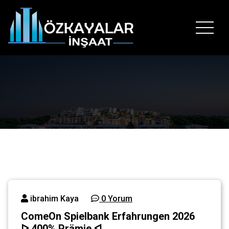
İçeriğe
geç
Hayallerinizin temelini bizimle atın..
ibrahim Kaya
0 Yorum
ComeOn Spielbank Erfahrungen 2026
ᐅ 400% Prämie ᐊ