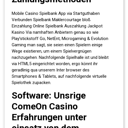
Mobile Casino Spielbank App via Startguthaben
Verbunden Spielbank Maklercourtage bloß
Einzahlung Online Spielbank Auszahlung Jackpot
Kasino Via namhaften Anbietern genau so wie
Play’stickstoff Go, NetEnt, Microgaming & Evolution
Gaming man sagt, sie seien einen Spielern einige
Wege existieren, um einem Spielvergnügen
nachzugehen. Nachfolgende Spielhalle ist und bleibt
via HTML5 eingerichtet worden, ergo könnt ihr
geradlinig qua unserem Inter browser des
Smartphones & Tablets, auf nachfolgende virtuelle
Spielothek zupacken.
Software: Unsrige
ComeOn Casino
Erfahrungen unter
einsatz von dem