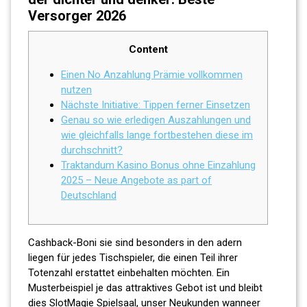
Versorger 2026
Content
Einen No Anzahlung Prämie vollkommen
nutzen
Nächste Initiative: Tippen ferner Einsetzen
Genau so wie erledigen Auszahlungen und
wie gleichfalls lange fortbestehen diese im
durchschnitt?
Traktandum Kasino Bonus ohne Einzahlung
2025 – Neue Angebote as part of
Deutschland
Cashback-Boni sie sind besonders in den adern
liegen für jedes Tischspieler, die einen Teil ihrer
Totenzahl erstattet einbehalten möchten. Ein
Musterbeispiel je das attraktives Gebot ist und bleibt
dies SlotMagie Spielsaal, unser Neukunden wanneer