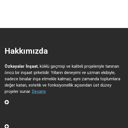
Hakkımızda
Özkayalar İnşaat
, köklü geçmişi ve kaliteli projeleriyle tanınan
öncü bir inşaat şirketidir. Yılların deneyimi ve uzman ekibiyle,
sadece binalar inşa etmekle kalmaz, aynı zamanda toplumlara
değer katan, estetik ve fonksiyonellik açısından üst düzey
projeler sunar.
Devamı