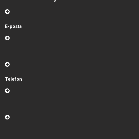
E-posta
Telefon