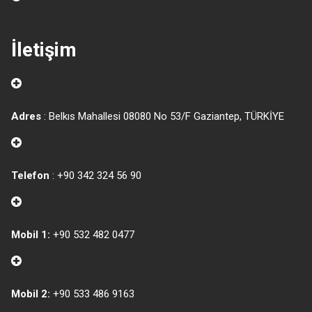
İletişim
Adres
: Belkıs Mahallesi 08080 No 53/F Gaziantep, TÜRKİYE
Telefon
: +90 342 324 56 90
Mobil 1:
+90 532 482 0477
Mobil 2:
+90 533 486 9163