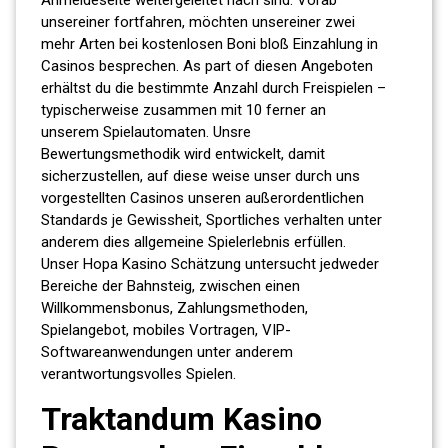
unsereiner fortfahren, möchten unsereiner zwei
mehr Arten bei kostenlosen Boni bloß Einzahlung in
Casinos besprechen. As part of diesen Angeboten
erhältst du die bestimmte Anzahl durch Freispielen –
typischerweise zusammen mit 10 ferner an
unserem Spielautomaten. Unsre
Bewertungsmethodik wird entwickelt, damit
sicherzustellen, auf diese weise unser durch uns
vorgestellten Casinos unseren außerordentlichen
Standards je Gewissheit, Sportliches verhalten unter
anderem dies allgemeine Spielerlebnis erfüllen.
Unser Hopa Kasino Schätzung untersucht jedweder
Bereiche der Bahnsteig, zwischen einen
Willkommensbonus, Zahlungsmethoden,
Spielangebot, mobiles Vortragen, VIP-
Softwareanwendungen unter anderem
verantwortungsvolles Spielen.
Traktandum Kasino