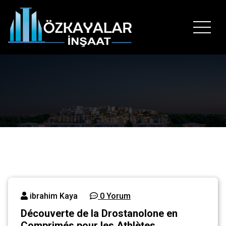
İçeriğe
geç
Hayallerinizin temelini bizimle atın..
ibrahim Kaya
0 Yorum
Découverte de la Drostanolone en
Comprimés pour les Athlètes