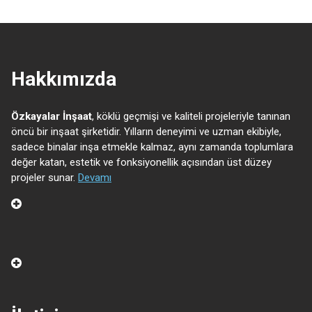
Hakkımızda
Özkayalar İnşaat
, köklü geçmişi ve kaliteli projeleriyle tanınan
öncü bir inşaat şirketidir. Yılların deneyimi ve uzman ekibiyle,
sadece binalar inşa etmekle kalmaz, aynı zamanda toplumlara
değer katan, estetik ve fonksiyonellik açısından üst düzey
projeler sunar.
Devamı