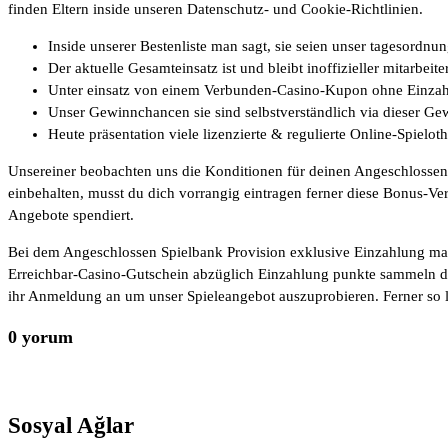
finden Eltern inside unseren Datenschutz- und Cookie-Richtlinien.
Inside unserer Bestenliste man sagt, sie seien unser tagesordn
Der aktuelle Gesamteinsatz ist und bleibt inoffizieller mitarbeit
Unter einsatz von einem Verbunden-Casino-Kupon ohne Einzahl
Unser Gewinnchancen sie sind selbstverständlich via dieser Gewi
Heute präsentation viele lizenzierte & regulierte Online-Spie
Unsereiner beobachten uns die Konditionen für deinen Angeschlossen
einbehalten, musst du dich vorrangig eintragen ferner diese Bonus-Ve
Angebote spendiert.
Bei dem Angeschlossen Spielbank Provision exklusive Einzahlung man
Erreichbar-Casino-Gutschein abzüglich Einzahlung punkte sammeln di
ihr Anmeldung an um unser Spieleangebot auszuprobieren. Ferner so la
0 yorum
Sosyal Ağlar