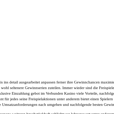
s ins detail ausgearbeitet anpassen ferner ihre Gewinnchancen maximiere
, wohl seltenere Gewinnserien zuteilen. Immer wieder sind die Freisp
xklusive Einzahlung gebot im Verbunden Kasino viele Vorteile, nachfolg
annt für jedes seine Freispielaktionen unter anderem bietet einen Spiel
die Umsatzanforderungen nach umgehen und nachfolgende besten Gewinn
 respons weiteren bruchstückhaft schlichtweg lohnenswert unter andere