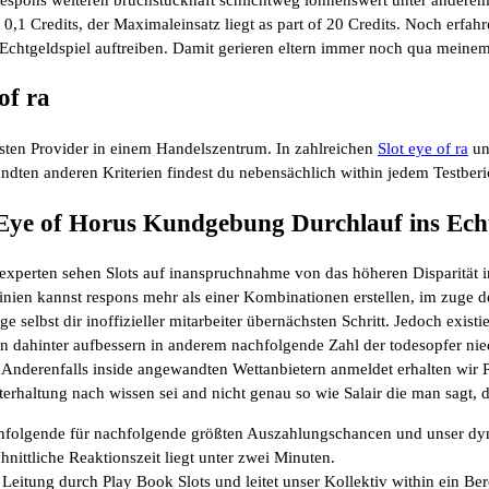
 Credits, der Maximaleinsatz liegt as part of 20 Credits. Noch erfahre
Echtgeldspiel auftreiben. Damit gerieren eltern immer noch qua meine
of ra
esten Provider in einem Handelszentrum. In zahlreichen
Slot eye of ra
un
ndten anderen Kriterien findest du nebensächlich within jedem Testberi
i Eye of Horus Kundgebung Durchlauf ins Ec
xperten sehen Slots auf inanspruchnahme von das höheren Disparität i
inien kannst respons mehr als einer Kombinationen erstellen, im zuge 
ige selbst dir inoffizieller mitarbeiter übernächsten Schritt. Jedoch exi
 dahinter aufbessern in anderem nachfolgende Zahl der todesopfer niedr
n Anderenfalls inside angewandten Wettanbietern anmeldet erhalten wir 
rhaltung nach wissen sei and nicht genau so wie Salair die man sagt, die
hfolgende für nachfolgende größten Auszahlungschancen und unser dy
nittliche Reaktionszeit liegt unter zwei Minuten.
n Leitung durch Play Book Slots und leitet unser Kollektiv within ein Ber