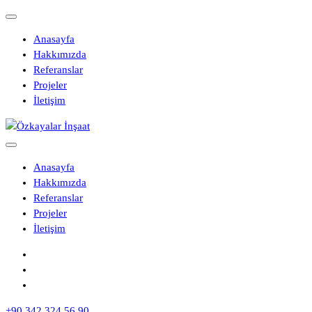
İçeriğe
geç
Anasayfa
Hakkımızda
Referanslar
Projeler
İletişim
Hayallerinizin temelini bizimle atın..
Anasayfa
Hakkımızda
Referanslar
Projeler
İletişim
+90 342 324 56 90