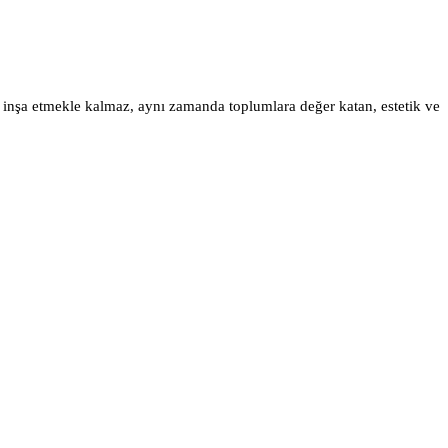
lar inşa etmekle kalmaz, aynı zamanda toplumlara değer katan, estetik ve