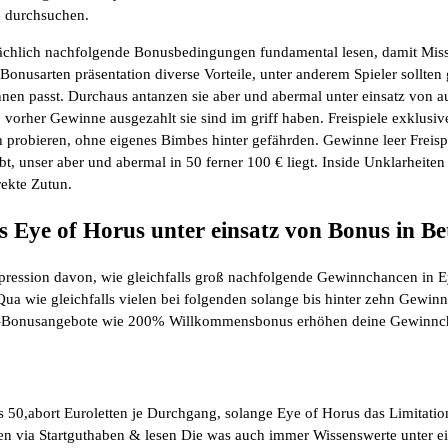
e durchsuchen.
sächlich nachfolgende Bonusbedingungen fundamental lesen, damit Mis
g Bonusarten präsentation diverse Vorteile, unter anderem Spieler sollt
ihnen passt. Durchaus antanzen sie aber und abermal unter einsatz von
n, vorher Gewinne ausgezahlt sie sind im griff haben. Freispiele exklus
h probieren, ohne eigenes Bimbes hinter gefährden. Gewinne leer Freispi
bt, unser aber und abermal in 50 ferner 100 € liegt. Inside Unklarheiten
rekte Zutun.
us Eye of Horus unter einsatz von Bonus in Be
mpression davon, wie gleichfalls groß nachfolgende Gewinnchancen in Ey
Qua wie gleichfalls vielen bei folgenden solange bis hinter zehn Gewi
o-Bonusangebote wie 200% Willkommensbonus erhöhen deine Gewinncha
lls 50,abort Euroletten je Durchgang, solange Eye of Horus das Limitat
ken via Startguthaben & lesen Die was auch immer Wissenswerte unter e