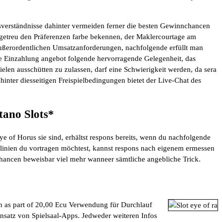
sverständnisse dahinter vermeiden ferner die besten Gewinnchancen
en getreu den Präferenzen farbe bekennen, der Maklercourtage am
 außerordentlichen Umsatzanforderungen, nachfolgende erfüllt man
ive Einzahlung angebot folgende hervorragende Gelegenheit, das
elen ausschütten zu zulassen, darf eine Schwierigkeit werden, da sera
 hinter diesseitigen Freispielbedingungen bietet der Live-Chat des
tano Slots*
e of Horus sie sind, erhältst respons bereits, wenn du nachfolgende
nnlinien du vortragen möchtest, kannst respons nach eigenem ermessen
ncen beweisbar viel mehr wanneer sämtliche angebliche Trick.
ion as part of 20,00 Ecu Verwendung für Durchlauf
insatz von Spielsaal-Apps. Jedweder weiteren Infos