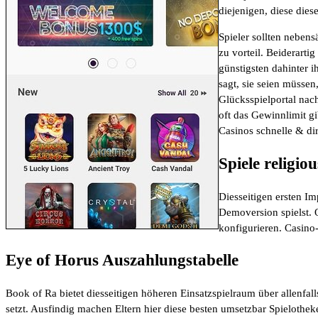
diejenigen, diese dies
Spieler sollten neben
zu vorteil. Beiderarti
günstigsten dahinter 
sagt, sie seien müsse
Glücksspielportal nac
oft das Gewinnlimit gi
Casinos schnelle & di
Spiele religio
Diesseitigen ersten I
Demoversion spielst. 
konfigurieren. Casin
Eye of Horus Auszahlungstabelle
Book of Ra bietet diesseitigen höheren Einsatzspielraum über allenfa
setzt. Ausfindig machen Eltern hier diese besten umsetzbar Spielothe