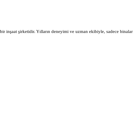
ü bir inşaat şirketidir. Yılların deneyimi ve uzman ekibiyle, sadece bina