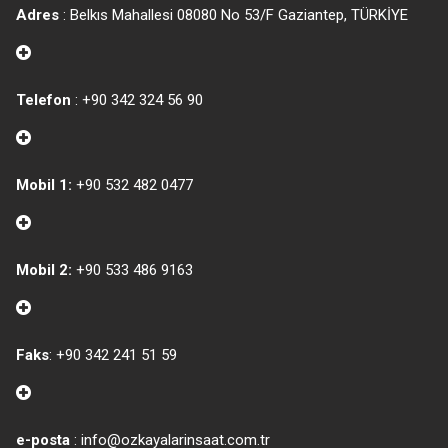
Adres
: Belkıs Mahallesi 08080 No 53/F Gaziantep, TÜRKİYE
Telefon
: +90 342 324 56 90
Mobil 1:
+90 532 482 0477
Mobil 2:
+90 533 486 9163
Faks
: +90 342 241 51 59
e-posta
: info@ozkayalarinsaat.com.tr