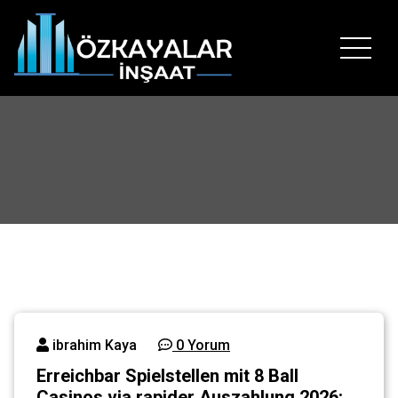
İçeriğe
geç
Hayallerinizin temelini bizimle atın..
ibrahim Kaya
0 Yorum
Erreichbar Spielstellen mit 8 Ball
Casinos via rapider Auszahlung 2026: