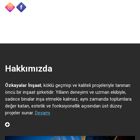
Hakkımızda
Özkayalar İnşaat
, köklü geçmişi ve kaliteli projeleriyle tanınan
öncü bir inşaat şirketidir. Yılların deneyimi ve uzman ekibiyle,
sadece binalar inşa etmekle kalmaz, aynı zamanda toplumlara
değer katan, estetik ve fonksiyonellik açısından üst düzey
projeler sunar.
Devamı