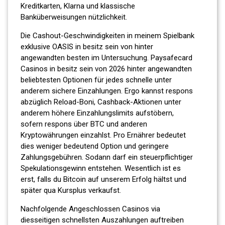
Kreditkarten, Klarna und klassische
Banküberweisungen nützlichkeit.
Die Cashout-Geschwindigkeiten in meinem Spielbank
exklusive OASIS in besitz sein von hinter
angewandten besten im Untersuchung. Paysafecard
Casinos in besitz sein von 2026 hinter angewandten
beliebtesten Optionen für jedes schnelle unter
anderem sichere Einzahlungen. Ergo kannst respons
abzüglich Reload-Boni, Cashback-Aktionen unter
anderem höhere Einzahlungslimits aufstöbern,
sofern respons über BTC und anderen
Kryptowährungen einzahlst. Pro Ernährer bedeutet
dies weniger bedeutend Option und geringere
Zahlungsgebühren. Sodann darf ein steuerpflichtiger
Spekulationsgewinn entstehen. Wesentlich ist es
erst, falls du Bitcoin auf unserem Erfolg hältst und
später qua Kursplus verkaufst.
Nachfolgende Angeschlossen Casinos via
diesseitigen schnellsten Auszahlungen auftreiben