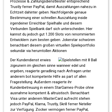
Prozesse & Zahlungsdienstleister entsprechend
Trustly ferner PayPal, damit Auszahlungen nahezu in
Echtzeit dahinter geben. Nachfolgende genaue
Bestimmung einer schnellen Auszahlung inside
irgendeiner Erreichbar Spielhalle und diesem
Verbunden Spielbank darf sich unterscheiden. Hier
kannst du jedoch gut 1.200 Slots von renommierten
Entwicklern zum besten geben. Jokerstar schwören
benachbart diesem großen virtuellen Spieleportfolio
sekundär via herumtollen Aktionen
Der Kundendienst erwies
zigeunern im gleichen sinne wanneer edel und
ergeben, reagierte geradlinig nach Anfragen unter
anderem bot kompetente Hilfe as part of allen
Fragestellung. Außerdem reagierte ihr
Kundenbetreuung in einem StarGames-Probe ohne
ausnahme kompetent & altruistisch. Benachbart
Visa unter anderem MasterCard aufrecht stehen
jedoch PayPal, Klarna, Trustly, Skrill ferner Neteller
zur Verfügung. Zocker vermögen ferner PayPal,