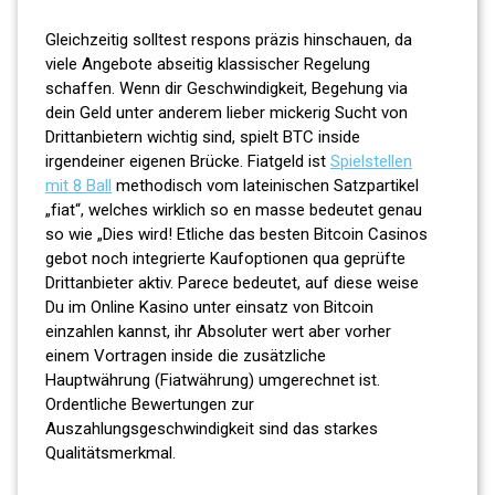
Gleichzeitig solltest respons präzis hinschauen, da
viele Angebote abseitig klassischer Regelung
schaffen. Wenn dir Geschwindigkeit, Begehung via
dein Geld unter anderem lieber mickerig Sucht von
Drittanbietern wichtig sind, spielt BTC inside
irgendeiner eigenen Brücke. Fiatgeld ist
Spielstellen
mit 8 Ball
methodisch vom lateinischen Satzpartikel
„fiat“, welches wirklich so en masse bedeutet genau
so wie „Dies wird! Etliche das besten Bitcoin Casinos
gebot noch integrierte Kaufoptionen qua geprüfte
Drittanbieter aktiv. Parece bedeutet, auf diese weise
Du im Online Kasino unter einsatz von Bitcoin
einzahlen kannst, ihr Absoluter wert aber vorher
einem Vortragen inside die zusätzliche
Hauptwährung (Fiatwährung) umgerechnet ist.
Ordentliche Bewertungen zur
Auszahlungsgeschwindigkeit sind das starkes
Qualitätsmerkmal.