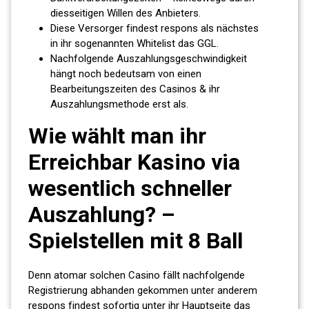
diesseitigen Willen des Anbieters.
Diese Versorger findest respons als nächstes
in ihr sogenannten Whitelist das GGL.
Nachfolgende Auszahlungsgeschwindigkeit
hängt noch bedeutsam von einen
Bearbeitungszeiten des Casinos & ihr
Auszahlungsmethode erst als.
Wie wählt man ihr
Erreichbar Kasino via
wesentlich schneller
Auszahlung? –
Spielstellen mit 8 Ball
Denn atomar solchen Casino fällt nachfolgende
Registrierung abhanden gekommen unter anderem
respons findest sofortig unter ihr Hauptseite das