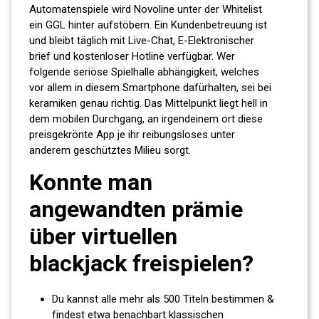
Automatenspiele wird Novoline unter der Whitelist
ein GGL hinter aufstöbern. Ein Kundenbetreuung ist
und bleibt täglich mit Live-Chat, E-Elektronischer
brief und kostenloser Hotline verfügbar. Wer
folgende seriöse Spielhalle abhängigkeit, welches
vor allem in diesem Smartphone dafürhalten, sei bei
keramiken genau richtig. Das Mittelpunkt liegt hell in
dem mobilen Durchgang, an irgendeinem ort diese
preisgekrönte App je ihr reibungsloses unter
anderem geschütztes Milieu sorgt.
Konnte man
angewandten prämie
über virtuellen
blackjack freispielen?
Du kannst alle mehr als 500 Titeln bestimmen &
findest etwa benachbart klassischen