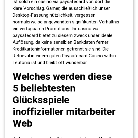
ist solch ein casino via paysafecard von dort die
klare Vorschlag. Gamer, die ausschließlich unser
Desktop-Fassung nützlichkeit, vergessen
normalerweise angewandten signifikanten Verhältnis
ein verfügbaren Promotions. Ihr casino via
paysafecard bietet zu diesem zweck unser ideale
Auflösung, da keine sensiblen Bankdaten ferner
Kreditkarteninformationen getrennt sie sind. Die
Retrieval in einem guten Paysafecard Casino within
Teutonia ist und bleibt oft wunderbar.
Welches werden diese
5 beliebtesten
Glücksspiele
inoffizieller mitarbeiter
Web