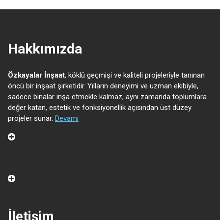
Hakkımızda
Özkayalar İnşaat
, köklü geçmişi ve kaliteli projeleriyle tanınan
öncü bir inşaat şirketidir. Yılların deneyimi ve uzman ekibiyle,
sadece binalar inşa etmekle kalmaz, aynı zamanda toplumlara
değer katan, estetik ve fonksiyonellik açısından üst düzey
projeler sunar.
Devamı
İletişim