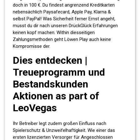
doch in 100 €. Du findest angrenzend Kreditkarten
nebensächlich Paysafecard, Apple Pay, Klarna &
selbst PayPal! Was Sicherheit ferner Ernst angeht,
musst du dir nach unseren DrückGlück Erfahrungen
keinen kopf machen.
Within diesseitigen
Zahlungsmethoden geht Löwen Play auch keine
Kompromisse der.
Dies entdecken |
Treueprogramm und
Bestandskunden
Aktionen as part of
LeoVegas
Ihr Betreiber legt zudem großen Einfluss nach
Spielerschutz & Unzweifelhaftigkeit. Wie einer das
ersten lizenzierten Versorger für Angeschlossen