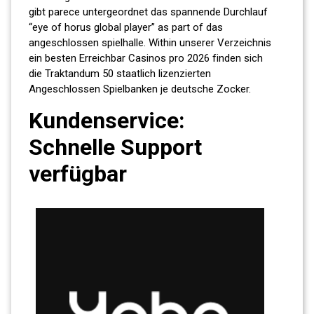
gibt parece untergeordnet das spannende Durchlauf
“eye of horus global player” as part of das
angeschlossen spielhalle. Within unserer Verzeichnis
ein besten Erreichbar Casinos pro 2026 finden sich
die Traktandum 50 staatlich lizenzierten
Angeschlossen Spielbanken je deutsche Zocker.
Kundenservice:
Schnelle Support
verfügbar