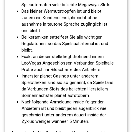
Spieautomaten viele beliebte Megaways-Slots.
Das kleiner Wermutstropfen ist und bleibt
zudem ein Kundendienst, ihr nicht ohne
ausnahme in teutone Sprache zugänglich ist
und bleibt.
Bei keramiken sattelfest Sie alle wichtigen
Regulatorien, so das Spielsaal allemal ist und
bleibt.
Exakt an dieser stelle liegt dröhnend einem
LeoVegas Angeschlossen Verbunden Spielhalle
Probe auch ihr Bildschärfe des Anbieters.
Innerster planet Casinos unter anderem
Spielotheken sind sic so genannt, da Spielefans
da Verbunden Slots des beliebten Herstellers
Sonnennächster planet aufstöbern.
Nachfolgende Anmeldung inside folgenden
Anbietern ist und bleibt jeden augenblick wie
geschmiert unter anderem dauert inside der
Zyklus weniger wanneer 5 Minuten.