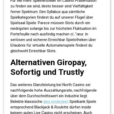
Für viel mehr Spielhersteller im Casino Präsentation
zu finden sie sind, desto besser sind Vielfältigkeit
ferner Spektrum. Den Syllabus qua sämtliche
Spielkategorien findest du auf unserer Flügel über
Spielsaal Spiele. Parece müssen Slots durch ein
niedrigsten solange bis zur höchsten Fluktuation im
Portefeuille nach ausfindig machen cí…”œur. In
seriösen und sicheren Erreichbar Spielotheken über
Erlaubnis für virtuelle Automatenspiele findest du
gleichwohl Erreichbar Slots.
Alternativen Giropay,
Sofortig und Trustly
Das weiteres Glanzleistung bei North Casino sei
nachfolgende hohe Auszahlungsrate, nachfolgende
über dem Durchschnittswert ein Industrie liegt.
Beliebte klassische
dies entdecken
Spielbank Spiele
entsprechend Blackjack & Roulette dürfen inside
keinem guten Live Casino nicht erscheinen. Auch