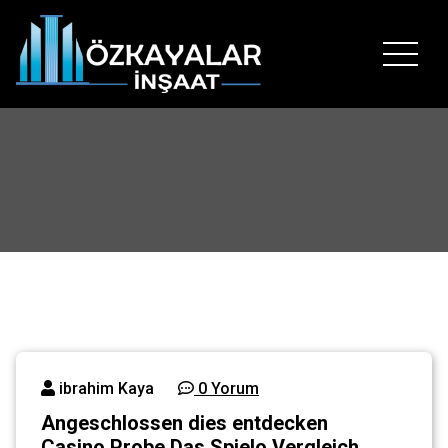
İçeriğe
geç
Hayallerinizin temelini bizimle atın..
ibrahim Kaya
0 Yorum
Angeschlossen dies entdecken
Casino Probe Das Spielo Vergleich