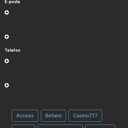
E-posta
Telefon
Access
Betano
Casino777