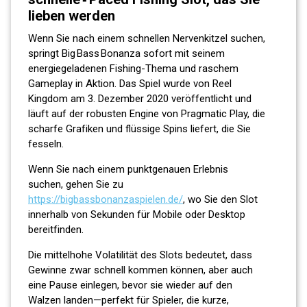
lieben werden
Wenn Sie nach einem schnellen Nervenkitzel suchen,
springt Big Bass Bonanza sofort mit seinem
energiegeladenen Fishing-Thema und raschem
Gameplay in Aktion. Das Spiel wurde von Reel
Kingdom am 3. Dezember 2020 veröffentlicht und
läuft auf der robusten Engine von Pragmatic Play, die
scharfe Grafiken und flüssige Spins liefert, die Sie
fesseln.
Wenn Sie nach einem punktgenauen Erlebnis
suchen, gehen Sie zu
https://bigbassbonanzaspielen.de/
, wo Sie den Slot
innerhalb von Sekunden für Mobile oder Desktop
bereitfinden.
Die mittelhohe Volatilität des Slots bedeutet, dass
Gewinne zwar schnell kommen können, aber auch
eine Pause einlegen, bevor sie wieder auf den
Walzen landen—perfekt für Spieler, die kurze,