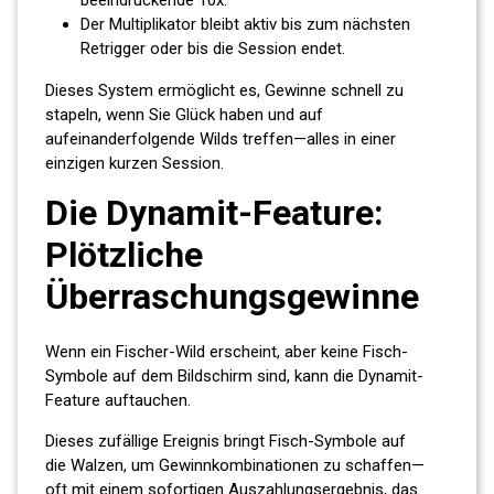
Der Multiplikator bleibt aktiv bis zum nächsten
Retrigger oder bis die Session endet.
Dieses System ermöglicht es, Gewinne schnell zu
stapeln, wenn Sie Glück haben und auf
aufeinanderfolgende Wilds treffen—alles in einer
einzigen kurzen Session.
Die Dynamit-Feature:
Plötzliche
Überraschungsgewinne
Wenn ein Fischer-Wild erscheint, aber keine Fisch-
Symbole auf dem Bildschirm sind, kann die Dynamit-
Feature auftauchen.
Dieses zufällige Ereignis bringt Fisch-Symbole auf
die Walzen, um Gewinnkombinationen zu schaffen—
oft mit einem sofortigen Auszahlungsergebnis, das