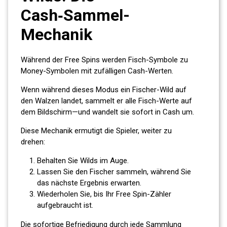
Cash‑Sammel-
Mechanik
Während der Free Spins werden Fisch-Symbole zu
Money-Symbolen mit zufälligen Cash-Werten.
Wenn während dieses Modus ein Fischer-Wild auf
den Walzen landet, sammelt er alle Fisch-Werte auf
dem Bildschirm—und wandelt sie sofort in Cash um.
Diese Mechanik ermutigt die Spieler, weiter zu
drehen:
Behalten Sie Wilds im Auge.
Lassen Sie den Fischer sammeln, während Sie
das nächste Ergebnis erwarten.
Wiederholen Sie, bis Ihr Free Spin-Zähler
aufgebraucht ist.
Die sofortige Befriedigung durch jede Sammlung