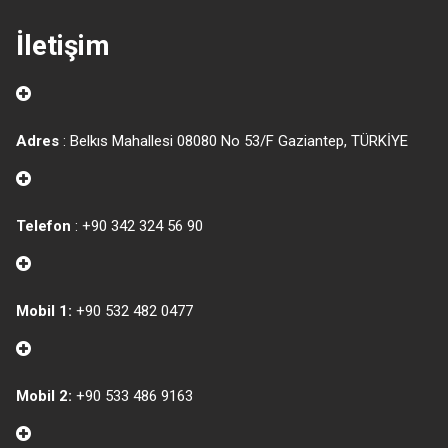
İletişim
Adres
: Belkıs Mahallesi 08080 No 53/F Gaziantep, TÜRKİYE
Telefon
: +90 342 324 56 90
Mobil 1:
+90 532 482 0477
Mobil 2:
+90 533 486 9163