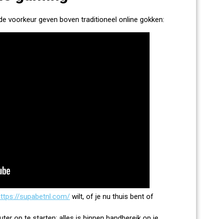
de voorkeur geven boven traditioneel online gokken:
ttps://supabetnl.com/
wilt, of je nu thuis bent of
 op te starten; alles is binnen handbereik op je