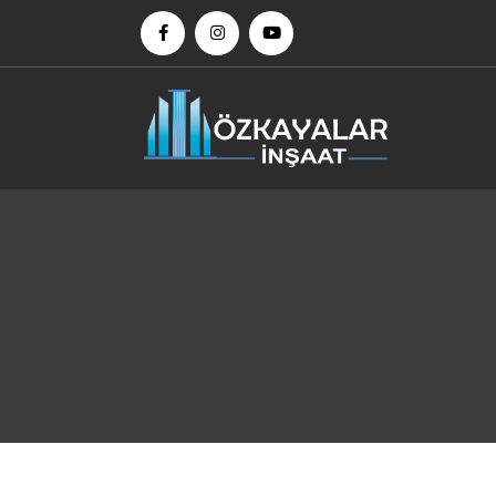
İçeriğe
geç
Hayallerinizin temelini bizimle atın..