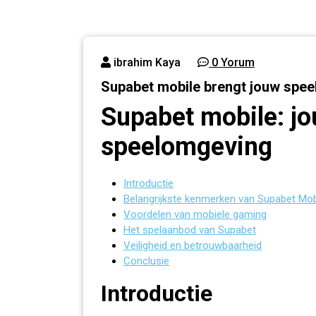
ibrahim Kaya
0 Yorum
Supabet mobile brengt jouw spe
Supabet mobile: jo
speelomgeving
Introductie
Belangrijkste kenmerken van Supabet Mob
Voordelen van mobiele gaming
Het spelaanbod van Supabet
Veiligheid en betrouwbaarheid
Conclusie
Introductie