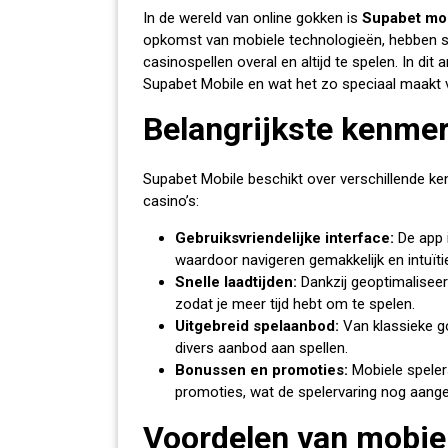
In de wereld van online gokken is
Supabet mo
opkomst van mobiele technologieën, hebben sp
casinospellen overal en altijd te spelen. In dit
Supabet Mobile en wat het zo speciaal maakt 
Belangrijkste kenme
Supabet Mobile beschikt over verschillende k
casino’s:
Gebruiksvriendelijke interface:
De app 
waardoor navigeren gemakkelijk en intuïtie
Snelle laadtijden:
Dankzij geoptimaliseer
zodat je meer tijd hebt om te spelen.
Uitgebreid spelaanbod:
Van klassieke go
divers aanbod aan spellen.
Bonussen en promoties:
Mobiele speler
promoties, wat de spelervaring nog aan
Voordelen van mobie