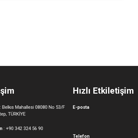
işim
Hızlı Etkiletişim
: Belkıs Mahallesi 08080 No 53/F
E-posta
tep, TÜRKİYE
on
: +90 342 324 56 90
Telefon