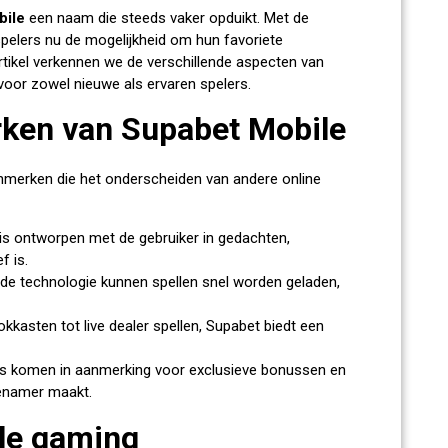
bile
een naam die steeds vaker opduikt. Met de
elers nu de mogelijkheid om hun favoriete
 artikel verkennen we de verschillende aspecten van
voor zowel nieuwe als ervaren spelers.
rken van Supabet Mobile
enmerken die het onderscheiden van andere online
is ontworpen met de gebruiker in gedachten,
f is.
de technologie kunnen spellen snel worden geladen,
kkasten tot live dealer spellen, Supabet biedt een
s komen in aanmerking voor exclusieve bonussen en
genamer maakt.
le gaming