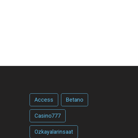
Access
Betano
Casino777
Ozkayalarinsaat