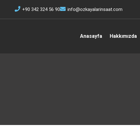
+90 342 324 56 90
info@ozkayalarinsaat.com
Anasayfa
Hakkımızda