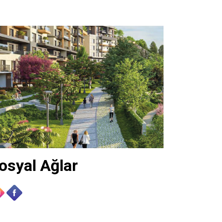
osyal Ağlar