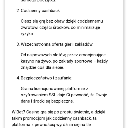
samego początku.
Codzienny cashback:
Ciesz się grą bez obaw dzięki codziennemu
zwrotowi części środków, co minimalizuje
ryzyko.
Wszechstronna oferta gier i zakładów:
Od najnowszych slotów, przez emocjonujące
kasyno na żywo, po zakłady sportowe – każdy
znajdzie coś dla siebie.
Bezpieczeństwo i zaufanie:
Gra na licencjonowanej platformie z
szyfrowaniem SSL daje Ci pewność, że Twoje
dane i środki są bezpieczne.
W Bet7 Casino gra się po prostu świetnie, a dzięki
takim promocjom jak codzienny cashback, ta
platforma z pewnością wyróżnia się na tle