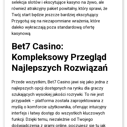
selekcja slotów i ekscytujące kasyno na żywo, ale
również atrakcyjny pakiet powitalny, który sprawi, że
Twój start będzie jeszcze bardziej ekscytujący.
Przygotuj się na niezapomniane wrażenia, które
daleko wykraczają poza standardową ofertę
kasynową.
Bet7 Casino:
Kompleksowy Przegląd
Najlepszych Rozwiązań
Przede wszystkim, Bet7 Casino jawi się jako jedna z
najlepszych opcji dostępnych na rynku dla graczy
szukających wysokiej jakości rozrywki. To nie jest
przypadek – platforma została zaprojektowana z
myślą o komforcie użytkownika, oferując intuicyjny
interfejs i łatwy dostęp do wszystkich kluczowych
funkcji. Dzięki temu, niezależnie od Twojego
doświadczenia z grami online, poczujesz się tu jak