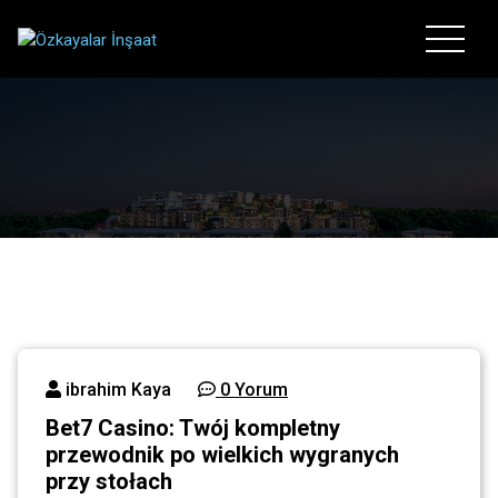
İçeriğe
geç
Hayallerinizin temelini bizimle atın..
ibrahim Kaya
0 Yorum
Bet7 Casino: Twój kompletny
przewodnik po wielkich wygranych
przy stołach