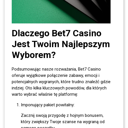
Dlaczego Bet7 Casino
Jest Twoim Najlepszym
Wyborem?
Podsumowując nasze rozważania, Bet7 Casino
oferuje wyjątkowe połączenie zabawy, emocji i
potencjalnych wygranych, które trudno znaleźć gdzie
indziej. Oto kilka kluczowych powodów, dla których
warto wybrać właśnie tę platformę:
Imponujący pakiet powitalny:
Zacznij swoją przygodę z hojnym bonusem,
który zwiększy Twoje szanse na wygraną od