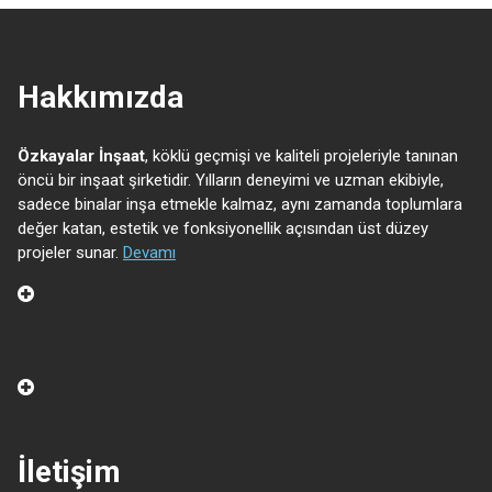
Hakkımızda
Özkayalar İnşaat
, köklü geçmişi ve kaliteli projeleriyle tanınan
öncü bir inşaat şirketidir. Yılların deneyimi ve uzman ekibiyle,
sadece binalar inşa etmekle kalmaz, aynı zamanda toplumlara
değer katan, estetik ve fonksiyonellik açısından üst düzey
projeler sunar.
Devamı
İletişim