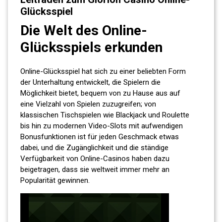
Glücksspiel
Die Welt des Online-
Glücksspiels erkunden
Online-Glücksspiel hat sich zu einer beliebten Form
der Unterhaltung entwickelt, die Spielern die
Möglichkeit bietet, bequem von zu Hause aus auf
eine Vielzahl von Spielen zuzugreifen; von
klassischen Tischspielen wie Blackjack und Roulette
bis hin zu modernen Video-Slots mit aufwendigen
Bonusfunktionen ist für jeden Geschmack etwas
dabei, und die Zugänglichkeit und die ständige
Verfügbarkeit von Online-Casinos haben dazu
beigetragen, dass sie weltweit immer mehr an
Popularität gewinnen.