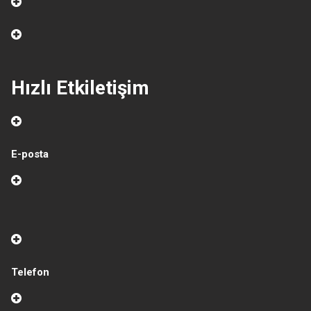
Hızlı Etkiletişim
E-posta
Telefon