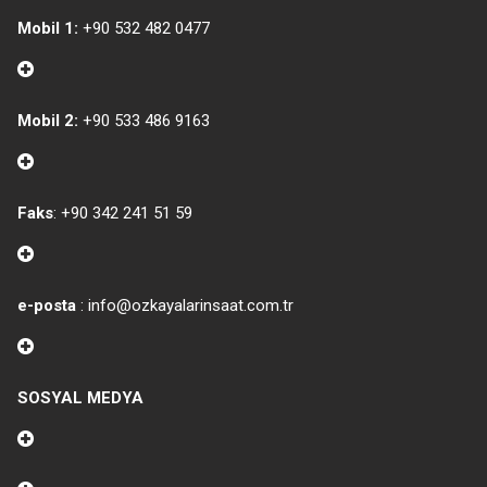
Mobil 1:
+90 532 482 0477
Mobil 2:
+90 533 486 9163
Faks
: +90 342 241 51 59
e-posta
: info@ozkayalarinsaat.com.tr
SOSYAL MEDYA