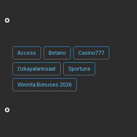
Access
Betano
Casino777
Ozkayalarinsaat
Sportuna
Winnita Bonuses 2026