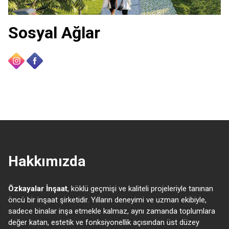
Sosyal Ağlar
Hakkımızda
Özkayalar İnşaat
, köklü geçmişi ve kaliteli projeleriyle tanınan
öncü bir inşaat şirketidir. Yılların deneyimi ve uzman ekibiyle,
sadece binalar inşa etmekle kalmaz, aynı zamanda toplumlara
değer katan, estetik ve fonksiyonellik açısından üst düzey