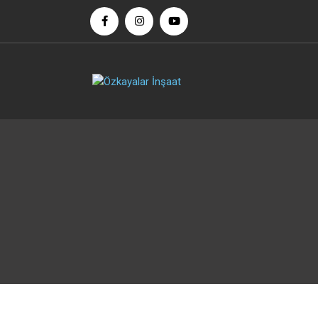
İçeriğe
geç
Hayallerinizin temelini bizimle atın..