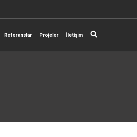
Referanslar
Projeler
İletişim