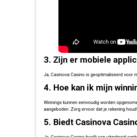
3. Zijn er mobiele appli
Ja, Casinova Casino is geoptimaliseerd voor mo
4. Hoe kan ik mijn win
Winnings kunnen eenvoudig worden opgenomen
aangeboden. Zorg ervoor dat je rekening houd
5. Biedt Casinova Casino