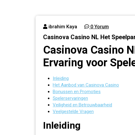
ibrahim Kaya
0 Yorum
Casinova Casino NL Het Speelpar
Casinova Casino NL
Ervaring voor Spel
Inleiding
Het Aanbod van Casinova Casino
Bonussen en Promoties
Spelerservaringen
Veiligheid en Betrouwbaarheid
Veelgestelde Vragen
Inleiding