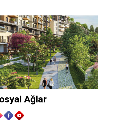
osyal Ağlar