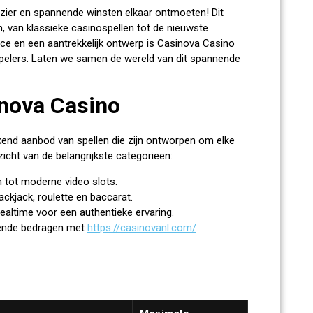
ezier en spannende winsten elkaar ontmoeten! Dit
n, van klassieke casinospellen tot de nieuwste
ace en een aantrekkelijk ontwerp is Casinova Casino
spelers. Laten we samen de wereld van dit spannende
nova Casino
end aanbod van spellen die zijn ontworpen om elke
zicht van de belangrijkste categorieën:
 tot moderne video slots.
ackjack, roulette en baccarat.
ealtime voor een authentieke ervaring.
ende bedragen met
https://casinovanl.com/