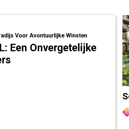
adijs Voor Avontuurlijke Winsten
: Een Onvergetelijke
ers
S