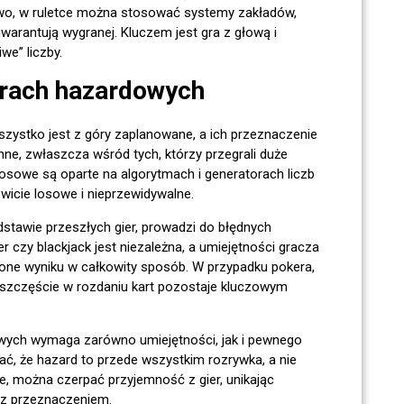
owo, w ruletce można stosować systemy zakładów,
warantują wygranej. Kluczem jest gra z głową i
we” liczby.
grach hazardowych
zystko jest z góry zaplanowane, a ich przeznaczenie
hne, zwłaszcza wśród tych, którzy przegrali duże
losowe są oparte na algorytmach i generatorach liczb
owicie losowe i nieprzewidywalne.
dstawie przeszłych gier, prowadzi do błędnych
r czy blackjack jest niezależna, a umiejętności gracza
 one wyniku w całkowity sposób. W przypadku pokera,
e szczęście w rozdaniu kart pozostaje kluczowym
wych wymaga zarówno umiejętności, jak i pewnego
ć, że hazard to przede wszystkim rozrywka, a nie
e, można czerpać przyjemność z gier, unikając
 z przeznaczeniem.