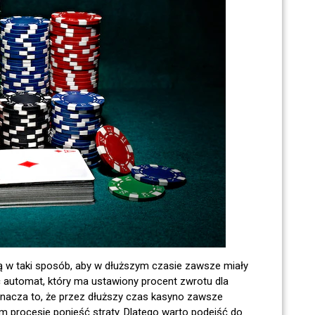
ą w taki sposób, aby w dłuższym czasie zawsze miały
automat, który ma ustawiony procent zwrotu dla
nacza to, że przez dłuższy czas kasyno zawsze
m procesie ponieść straty. Dlatego warto podejść do