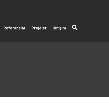
Referanslar
Projeler
İletişim