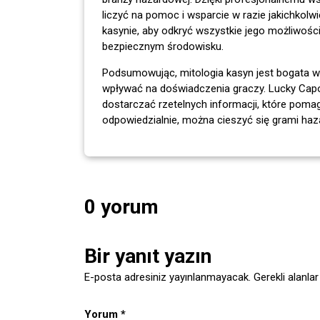
liczyć na pomoc i wsparcie w razie jakichkol
kasynie, aby odkryć wszystkie jego możliwośc
bezpiecznym środowisku.
Podsumowując, mitologia kasyn jest bogata w
wpływać na doświadczenia graczy. Lucky Cap
dostarczać rzetelnych informacji, które pom
odpowiedzialnie, można cieszyć się grami ha
0 yorum
Bir yanıt yazın
E-posta adresiniz yayınlanmayacak.
Gerekli alanla
Yorum
*