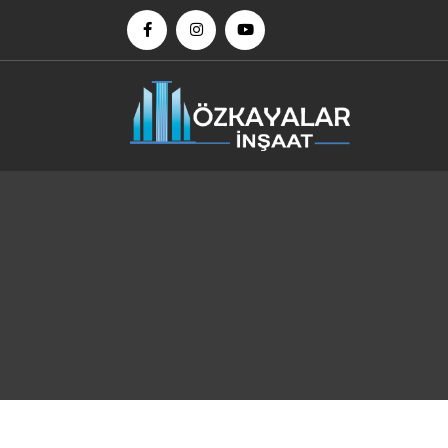
İçeriğe
geç
Hayallerinizin temelini bizimle atın..