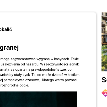
obalić
granej
tóre mogą zagwarantować wygraną w kasynach. Takie
uzależnienia od hazardu. W rzeczywistości jednak,
utomaty, są oparte na prawdopodobieństwie, co
wniałaby stały zysk. To, co może działać w krótkim
S
zej perspektywie czasowej. Dlatego warto poznać
ą różnorodne opcje.