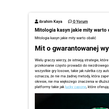
ibrahim Kaya
0 Yorum
Mitologia kasyn jakie mity warto 
Mitologia kasyn jakie mity warto obalić
Mit o gwarantowanej wy
Wielu graczy wierzy, że istnieją strategie, k
przekonanie często prowadzi do niezdrowego 
wszystkie gry losowe, takie jak ruletka czy a
oznacza, że nie ma żadnej metody, która zape
okresie, nie ma większego znaczenia w dłużs
platformy takie jak
lucky capone
, które oferuj