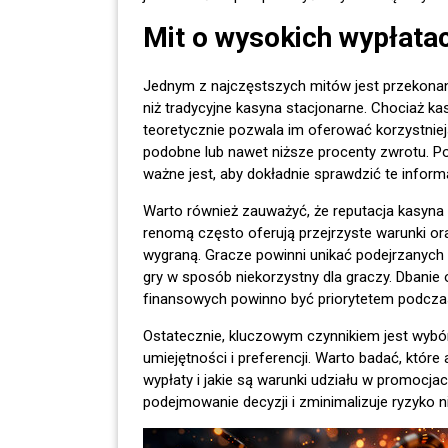
Mit o wysokich wypłata
Jednym z najczęstszych mitów jest przekonani
niż tradycyjne kasyna stacjonarne. Chociaż ka
teoretycznie pozwala im oferować korzystniejs
podobne lub nawet niższe procenty zwrotu. Po
ważne jest, aby dokładnie sprawdzić te infor
Warto również zauważyć, że reputacja kasyna
renomą często oferują przejrzyste warunki or
wygraną. Gracze powinni unikać podejrzanych
gry w sposób niekorzystny dla graczy. Dbani
finansowych powinno być priorytetem podczas
Ostatecznie, kluczowym czynnikiem jest wybór g
umiejętności i preferencji. Warto badać, które
wypłaty i jakie są warunki udziału w promocj
podejmowanie decyzji i zminimalizuje ryzyko 