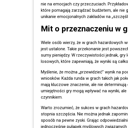
nie na emocjach czy przeczuciach. Przykład
które pomagają zarządzać budżetem, ale nie g
unikanie emocjonalnych zakładów na „szczęśli
Mit o przeznaczeniu w 
Wiele osób wierzy, że w grach hazardowych ws
jest ustalone. Takie przekonanie jest powszec
sumy pieniędzy. W rzeczywistości jednak, gry 
losowych, które zapewniają, że wyniki są całk
Myślenie, że można „przewidzieć” wynik na po
wniosków. Każda runda w grach takich jak poke
mają kluczowe znaczenie, ale nie determinują
umiejętności gry mogą wpływać na wyniki, al
czynnikiem.
Warto zrozumieć, że sukces w grach hazardo
stopnia szczęścia. Nie można jednak zapomina
sposób na pewne zyski. Grając odpowiedzialni
jednocześnie pułapek myślowych związanych