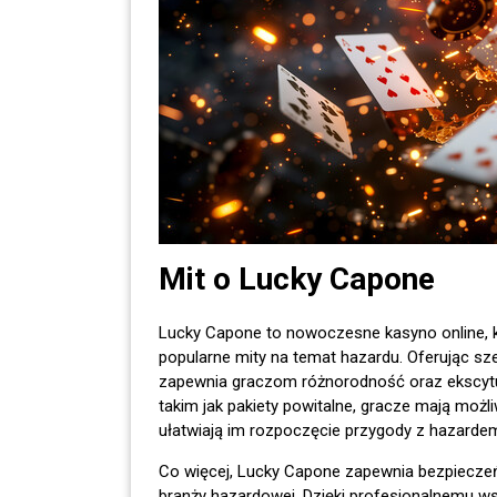
Mit o Lucky Capone
Lucky Capone to nowoczesne kasyno online, k
popularne mity na temat hazardu. Oferując sze
zapewnia graczom różnorodność oraz ekscytu
takim jak pakiety powitalne, gracze mają możl
ułatwiają im rozpoczęcie przygody z hazarde
Co więcej, Lucky Capone zapewnia bezpieczeń
branży hazardowej. Dzięki profesjonalnemu w