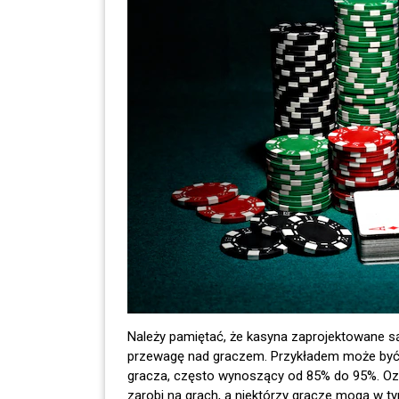
Należy pamiętać, że kasyna zaprojektowane s
przewagę nad graczem. Przykładem może być 
gracza, często wynoszący od 85% do 95%. Oz
zarobi na grach, a niektórzy gracze mogą w ty